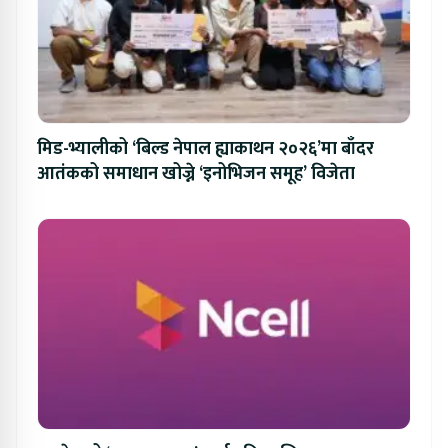
मिड-भ्यालीको ‘बिल्ड नेपाल ह्याकाथन २०२६’मा बाँदर
आतंकको समाधान खोज्ने ‘इनोभिजन समूह’ विजेता