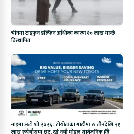
चीनमा टाइफुन डल्फिन आँधीका कारण १० लाख मान्छे
बिस्थापित
नाइमा अटो शो २०२६ : टोयोटाका गाडीमा रु तीनदेखि २१
लाख रुपैयाँसम्म छुट, दुई नयाँ मोडल सार्वजनिक हुँदै