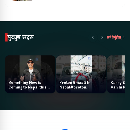
युट्युब सट्स
सबै हेर्नुहोस्
Something New is
Proton Emas 5 In
Karry Elec
Coming to Nepal this
Nepal#proton
Van In Nep
NAIMA Mobility Expo
#protonemas5#protonnepal#evcarn
Bazar II J
2026 !Chery Q is
@ProtonNepal
Kendra
coming to Nepal