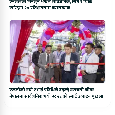
एनसेलको ‘मनसुन अफर’ सार्वजनिक, सिम र प्याक
खरिदमा २० प्रतिशतसम्म क्यासब्याक
एलजीको नयाँ एआई प्रविधिले बदल्दै घरायसी जीवन,
नेपालमा सार्वजनिक भयो २०२६ को स्मार्ट उत्पादन शृंखला