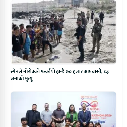
स्पेनले मोरोक्को फर्कायो झन्डै ७० हजार आप्रवासी, ८३
जनाको मृत्यु