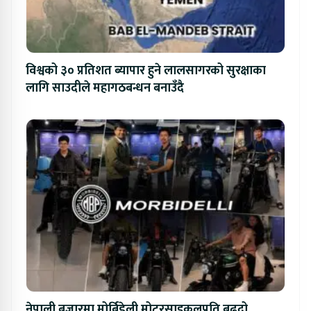
विश्वको ३० प्रतिशत ब्यापार हुने लालसागरको सुरक्षाका
लागि साउदीले महागठबन्धन बनाउँदै
नेपाली बजारमा मोर्बिडेली मोटरसाइकलप्रति बढ्दो