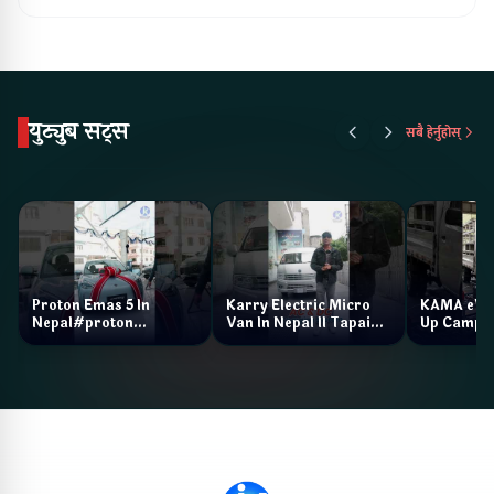
युट्युब सट्स
सबै हेर्नुहोस्
Proton Emas 5 In
Karry Electric Micro
KAMA eV F
Nepal#proton
Van In Nepal II Tapaiko
Up Camp
#protonemas5#protonnepal#evcarnepal
Bazar II Jankari
@ProtonNepal
Kendra