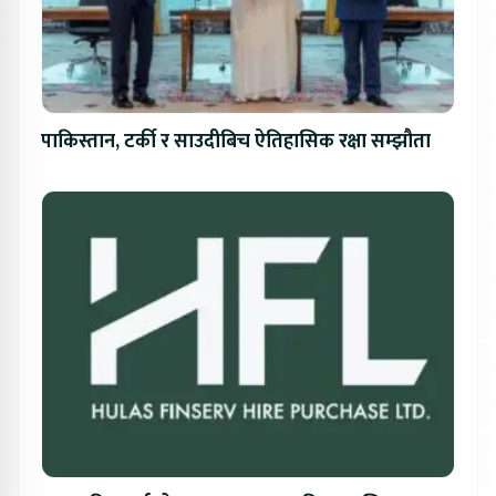
पाकिस्तान, टर्की र साउदीबिच ऐतिहासिक रक्षा सम्झौता