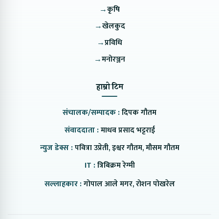
→
कृषि
→
खेलकुद
→
प्रविधि
→
मनोरञ्जन
हाम्रो टिम
संचालक/सम्पादक :
दिपक गौतम
संवाददाता :
माधव प्रसाद भट्टराई
न्युज डेक्स :
पवित्रा उप्रेती, इश्वर गौतम, मौसम गौतम
IT :
त्रिबिक्रम रेग्मी
सल्लाहकार :
गोपाल आले मगर, रोशन पोखरेल