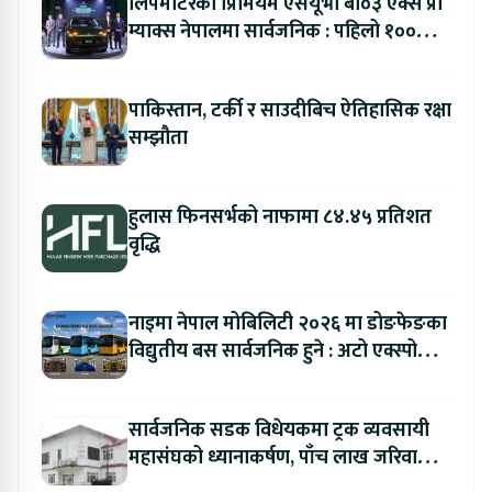
लिपमोटरको प्रिमियम एसयूभी बी०३ एक्स प्रो
म्याक्स नेपालमा सार्वजनिक : पहिलो १००
ग्राहकलाई रु. ४४.९९ लाखको विशेष अफर
पाकिस्तान, टर्की र साउदीबिच ऐतिहासिक रक्षा
सम्झौता
हुलास फिनसर्भको नाफामा ८४.४५ प्रतिशत
वृद्धि
नाइमा नेपाल मोबिलिटी २०२६ मा डोङफेङका
विद्युतीय बस सार्वजनिक हुने : अटो एक्स्पोमा
बुकिङ गर्दा विशेष छुट
सार्वजनिक सडक विधेयकमा ट्रक व्यवसायी
महासंघको ध्यानाकर्षण, पाँच लाख जरिवाना
संशोधन गर्न माग