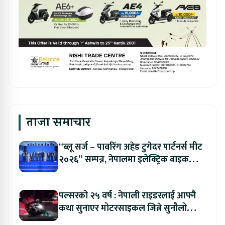
ताजा समाचार
“ब्लू सर्ज – पावरिंग अहेड टुगेदर पार्टनर्स मीट
२०२६” सम्पन्न, नेपालमा इलेक्ट्रिक बाइक
ल्याउने यामाहाको घोषणा
पल्सरको २५ वर्ष : नेपाली राइडरलाई आफ्नै
कथा सुनाएर मोटरसाइकल जित्ने सुनौलो
अवसर