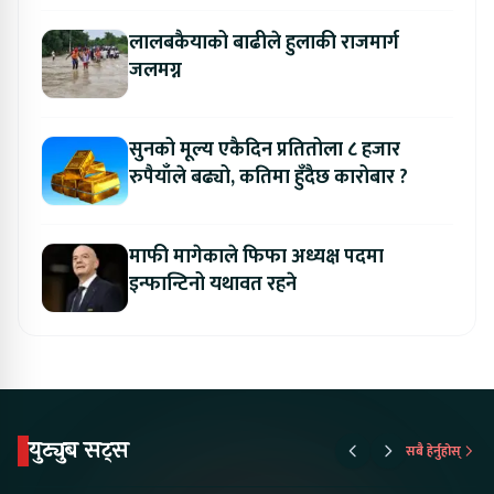
लालबकैयाको बाढीले हुलाकी राजमार्ग
जलमग्न
सुनको मूल्य एकैदिन प्रतितोला ८ हजार
रुपैयाँले बढ्यो, कतिमा हुँदैछ कारोबार ?
माफी मागेकाले फिफा अध्यक्ष पदमा
इन्फान्टिनो यथावत रहने
युट्युब सट्स
सबै हेर्नुहोस्
Proton Emas 5 In
Karry Electric Micro
KAMA eV F