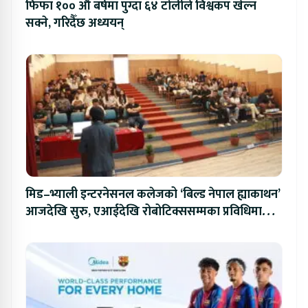
फिफा १०० औं बर्षमा पुग्दा ६४ टोलीले विश्वकप खेल्न
सक्ने, गरिदैँछ अध्ययन्
मिड–भ्याली इन्टरनेसनल कलेजको ‘बिल्ड नेपाल ह्याकाथन’
आजदेखि सुरु, एआईदेखि रोबोटिक्ससम्मका प्रविधिमा
प्रतिस्पर्धा