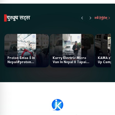
युट्युब सट्स
सबै हेर्नुहोस्
Proton Emas 5 In
Karry Electric Micro
KAMA eV F
Nepal#proton
Van In Nepal II Tapaiko
Up Camp
#protonemas5#protonnepal#evcarnepal
Bazar II Jankari
@ProtonNepal
Kendra