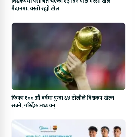
विश्वकपमा पराजित भएको १३ दिन पछि मेस्सी खेल
मैदानमा, यस्तो रह्यो खेल
फिफा १०० औं बर्षमा पुग्दा ६४ टोलीले विश्वकप खेल्न
सक्ने, गरिदैँछ अध्ययन्