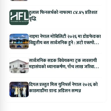
हुलास फिनसर्भको नाफामा ८४.४५ प्रतिशत
वृद्धि
नाइमा नेपाल मोबिलिटी २०२६ मा डोङफेङका
विद्युतीय बस सार्वजनिक हुने : अटो एक्स्पोमा
बुकिङ गर्दा विशेष छुट
सार्वजनिक सडक विधेयकमा ट्रक व्यवसायी
महासंघको ध्यानाकर्षण, पाँच लाख जरिवाना
संशोधन गर्न माग
दिपल प्रस्तुत मिस युनिभर्स नेपाल २०२६ को
काठमाडौंमा ग्रान्ड अडिसन सम्पन्न