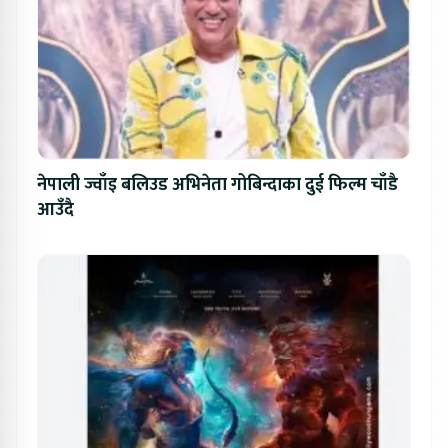
नेपाली ज्वाँइ बलिउड अभिनेता गोबिन्दाका दुई फिल्म चाँडै
आउँदै