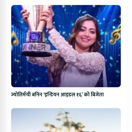
ज्योतिर्मयी बनिन ‘इन्डियन आइडल १६’ को बिजेता