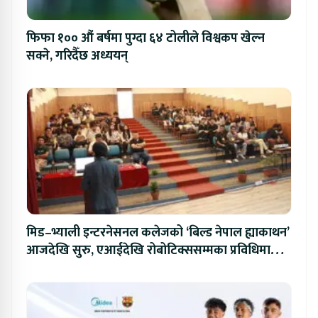
फिफा १०० औं बर्षमा पुग्दा ६४ टोलीले विश्वकप खेल्न
सक्ने, गरिदैँछ अध्ययन्
मिड–भ्याली इन्टरनेसनल कलेजको ‘बिल्ड नेपाल ह्याकाथन’
आजदेखि सुरु, एआईदेखि रोबोटिक्ससम्मका प्रविधिमा
प्रतिस्पर्धा