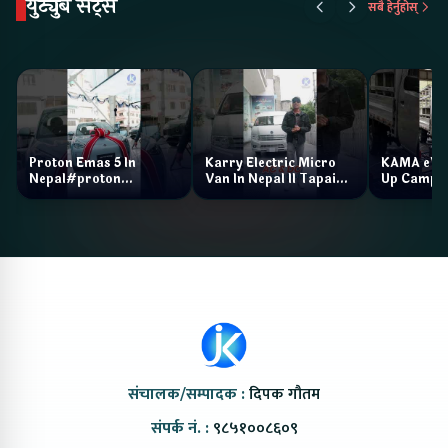
युट्युब सट्स
सबै हेर्नुहोस्
Proton Emas 5 In
Karry Electric Micro
KAMA eV F
Nepal#proton
Van In Nepal II Tapaiko
Up Camp
#protonemas5#protonnepal#evcarnepal
Bazar II Jankari
@ProtonNepal
Kendra
संचालक/सम्पादक :
दिपक गौतम
संपर्क नं. :
९८५१००८६०९