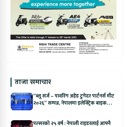
ताजा समाचार
“ब्लू सर्ज – पावरिंग अहेड टुगेदर पार्टनर्स मीट
२०२६” सम्पन्न, नेपालमा इलेक्ट्रिक बाइक
ल्याउने यामाहाको घोषणा
पल्सरको २५ वर्ष : नेपाली राइडरलाई आफ्नै