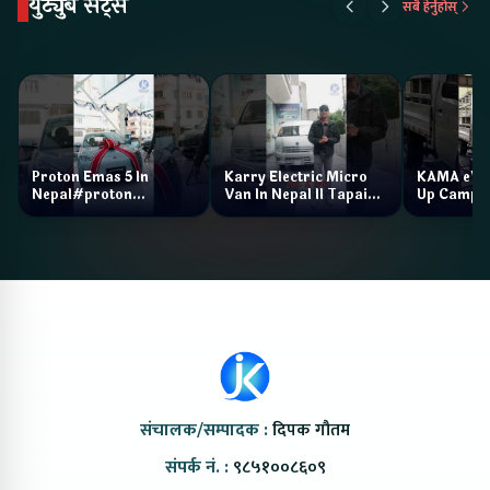
युट्युब सट्स
सबै हेर्नुहोस्
Proton Emas 5 In
Karry Electric Micro
KAMA eV F
Nepal#proton
Van In Nepal II Tapaiko
Up Camp
#protonemas5#protonnepal#evcarnepal
Bazar II Jankari
@ProtonNepal
Kendra
संचालक/सम्पादक :
दिपक गौतम
संपर्क नं. :
९८५१००८६०९