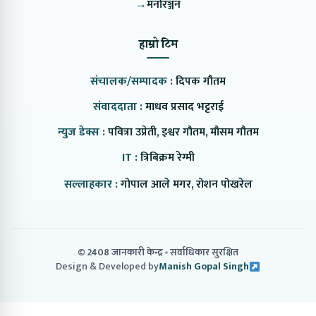
→
मनोरञ्जन
हाम्रो टिम
संचालक/सम्पादक :
दिपक गौतम
संवाददाता :
माधव प्रसाद भट्टराई
न्युज डेक्स :
पवित्रा उप्रेती, इश्वर गौतम, मौसम गौतम
IT :
त्रिबिक्रम रेग्मी
सल्लाहकार :
गोपाल आले मगर, रोशन पोखरेल
© 2408 जानकारी केन्द्र
सर्वाधिकार सुरक्षित
Design & Developed by
Manish Gopal Singh