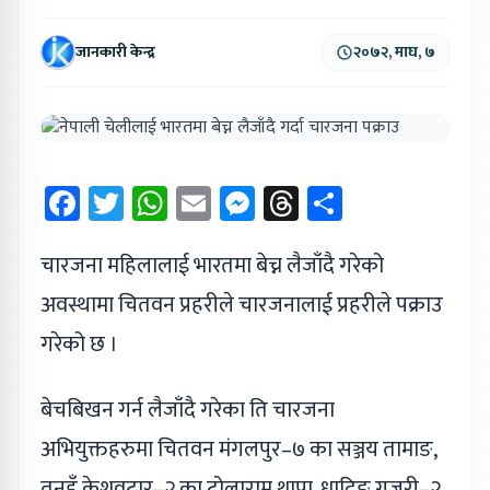
जानकारी केन्द्र
२०७२, माघ, ७
Facebook
Twitter
WhatsApp
Email
Messenger
Threads
Share
चारजना महिलालाई भारतमा बेच्न लैजाँदै गरेको
अवस्थामा चितवन प्रहरीले चारजनालाई प्रहरीले पक्राउ
गरेको छ ।
बेचबिखन गर्न लैजाँदै गरेका ति चारजना
अभियुक्तहरुमा चितवन मंगलपुर–७ का सञ्जय तामाङ,
तनहुँ केशवटार–२ का टोलाराम थापा, धादिङ गजुरी–२