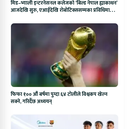
मिड–भ्याली इन्टरनेसनल कलेजको ‘बिल्ड नेपाल ह्याकाथन’
आजदेखि सुरु, एआईदेखि रोबोटिक्ससम्मका प्रविधिमा
प्रतिस्पर्धा
फिफा १०० औं बर्षमा पुग्दा ६४ टोलीले विश्वकप खेल्न
सक्ने, गरिदैँछ अध्ययन्