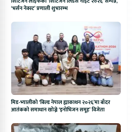
सिटिजन लाइफको ‘सिटिजन लिडर्स नाइट २०२६’ सम्पन्न,
‘भर्सन नेक्स्ट’ प्रणाली शुभारम्भ
मिड-भ्यालीको ‘बिल्ड नेपाल ह्याकाथन २०२६’मा बाँदर
आतंकको समाधान खोज्ने ‘इनोभिजन समूह’ विजेता