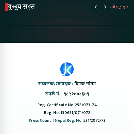
युट्युब सट्स
सबै हेर्नुहोस्
Proton Emas 5 In
Karry Electric Micro
KAMA eV F
Nepal#proton
Van In Nepal II Tapaiko
Up Camp
#protonemas5#protonnepal#evcarnepal
Bazar II Jankari
@ProtonNepal
Kendra
संचालक/सम्पादक :
दिपक गौतम
संपर्क नं. :
९८५१००८६०९
Reg. Certificate No. 258/073-74
Reg. No. 130631/071/072
Press Council Nepal Reg. No:
531/2072-73