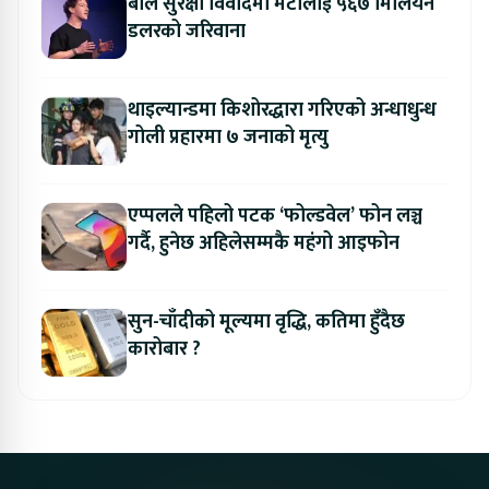
बाल सुरक्षा विवादमा मेटालाई ५६७ मिलियन
डलरको जरिवाना
थाइल्यान्डमा किशोरद्धारा गरिएको अन्धाधुन्ध
गोली प्रहारमा ७ जनाको मृत्यु
एप्पलले पहिलो पटक ‘फोल्डवेल’ फोन लञ्च
गर्दै, हुनेछ अहिलेसम्मकै महंगो आइफोन
सुन-चाँदीको मूल्यमा वृद्धि, कतिमा हुँदैछ
कारोबार ?