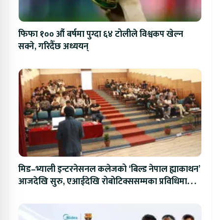
फिफा १०० औं बर्षमा पुग्दा ६४ टोलीले विश्वकप खेल्न
सक्ने, गरिदैँछ अध्ययन्
मिड–भ्याली इन्टरनेसनल कलेजको ‘बिल्ड नेपाल ह्याकाथन’
आजदेखि सुरु, एआईदेखि रोबोटिक्ससम्मका प्रविधिमा
प्रतिस्पर्धा