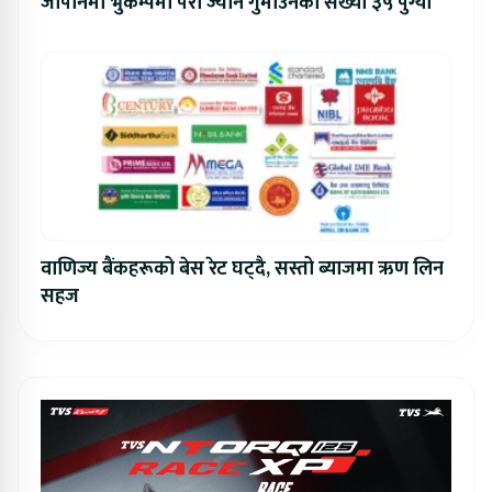
जापानमा भुकम्पमा परी ज्यान गुमाउनेको संख्या ३५ पुग्यो
वाणिज्य बैंकहरूको बेस रेट घट्दै, सस्तो ब्याजमा ऋण लिन
सहज