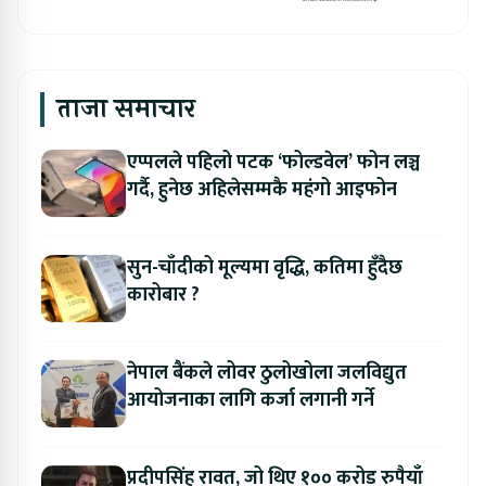
ताजा समाचार
एप्पलले पहिलो पटक ‘फोल्डवेल’ फोन लञ्च
गर्दै, हुनेछ अहिलेसम्मकै महंगो आइफोन
सुन-चाँदीको मूल्यमा वृद्धि, कतिमा हुँदैछ
कारोबार ?
नेपाल बैंकले लोवर ठुलोखोला जलविद्युत
आयोजनाका लागि कर्जा लगानी गर्ने
प्रदीपसिंह रावत, जो थिए १०० करोड रुपैयाँ