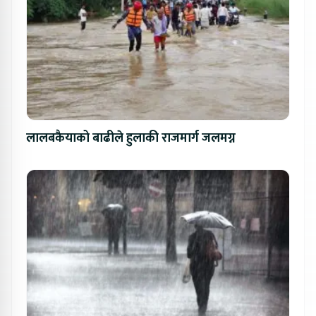
लालबकैयाको बाढीले हुलाकी राजमार्ग जलमग्न