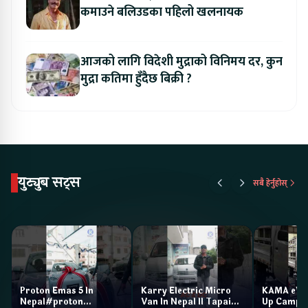
कमाउने बलिउडका पहिलो खलनायक
आजको लागि विदेशी मुद्राको विनिमय दर, कुन
मुद्रा कतिमा हुँदैछ बिक्री ?
युट्युब सट्स
सबै हेर्नुहोस्
Proton Emas 5 In
Karry Electric Micro
KAMA eV F
Nepal#proton
Van In Nepal II Tapaiko
Up Camp