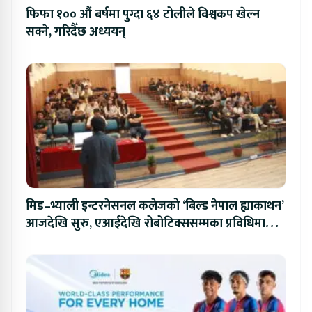
फिफा १०० औं बर्षमा पुग्दा ६४ टोलीले विश्वकप खेल्न
सक्ने, गरिदैँछ अध्ययन्
मिड–भ्याली इन्टरनेसनल कलेजको ‘बिल्ड नेपाल ह्याकाथन’
आजदेखि सुरु, एआईदेखि रोबोटिक्ससम्मका प्रविधिमा
प्रतिस्पर्धा