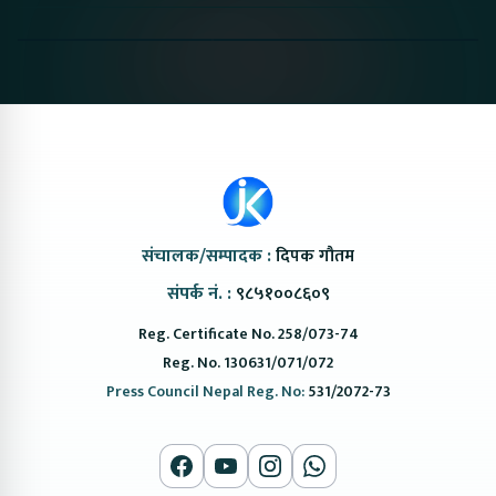
Proton Emas 5 In
Karry Electric Micro
KAMA eV F
Nepal#proton
Van In Nepal II Tapaiko
Up Camp
#protonemas5#protonnepal#evcarnepal
Bazar II Jankari
@ProtonNepal
Kendra
संचालक/सम्पादक :
दिपक गौतम
संपर्क नं. :
९८५१००८६०९
Reg. Certificate No. 258/073-74
Reg. No. 130631/071/072
Press Council Nepal Reg. No:
531/2072-73