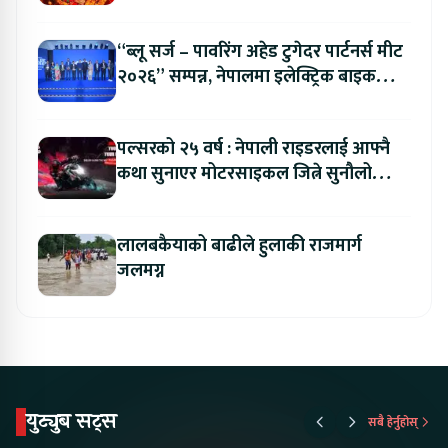
“ब्लू सर्ज – पावरिंग अहेड टुगेदर पार्टनर्स मीट
२०२६” सम्पन्न, नेपालमा इलेक्ट्रिक बाइक
ल्याउने यामाहाको घोषणा
पल्सरको २५ वर्ष : नेपाली राइडरलाई आफ्नै
कथा सुनाएर मोटरसाइकल जित्ने सुनौलो
अवसर
लालबकैयाको बाढीले हुलाकी राजमार्ग
जलमग्न
युट्युब सट्स
सबै हेर्नुहोस्