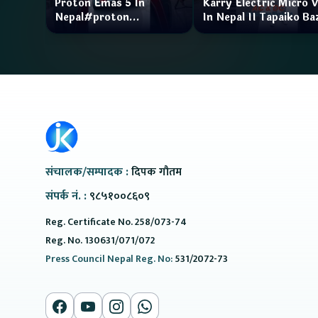
Proton Emas 5 In
Karry Electric Micro 
Nepal#proton
In Nepal II Tapaiko Ba
#protonemas5#protonnepal#evcarnepal
II Jankari Kendra
@ProtonNepal
संचालक/सम्पादक :
दिपक गौतम
संपर्क नं. :
९८५१००८६०९
Reg. Certificate No. 258/073-74
Reg. No. 130631/071/072
Press Council Nepal Reg. No:
531/2072-73