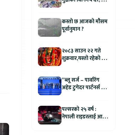
मुद्राको विनिमय दर, कुन
मुद्रा कतिमा हुँदैछ बिक्री
?
कस्तो छ आजको मौसम
पूर्वानुमान ?
२०८३ साउन २२ गते
शुक्रवार,यस्तो रहेको छ
तपाईको आजको
राशिफल
“ब्लू सर्ज – पावरिंग
अहेड टुगेदर पार्टनर्स मीट
२०२६” सम्पन्न, नेपालमा
इलेक्ट्रिक बाइक ल्याउने
पल्सरको २५ वर्ष :
यामाहाको घोषणा
नेपाली राइडरलाई आफ्नै
कथा सुनाएर
मोटरसाइकल जित्ने