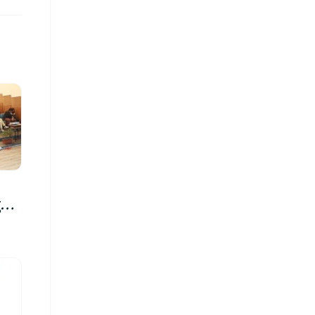
रु,
िमा