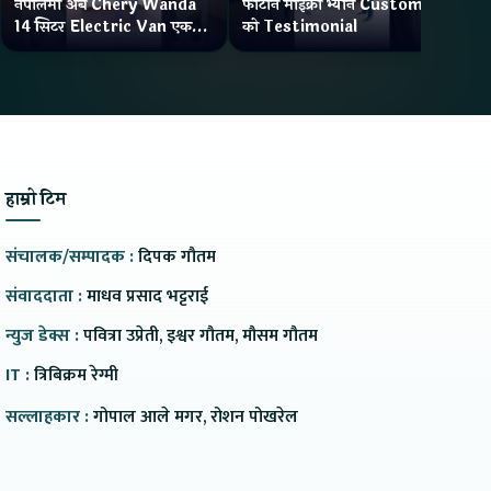
नेपालमा अब Chery Wanda
फोटोन माइक्रो भ्यान Customer
ने
14 सिटर Electric Van एक
को Testimonial
Wa
Charge मा दिन्छ 300KM
भ्य
Range
हाम्रो टिम
संचालक/सम्पादक :
दिपक गौतम
संवाददाता :
माधव प्रसाद भट्टराई
न्युज डेक्स :
पवित्रा उप्रेती, इश्वर गौतम, मौसम गौतम
IT :
त्रिबिक्रम रेग्मी
सल्लाहकार :
गोपाल आले मगर, रोशन पोखरेल