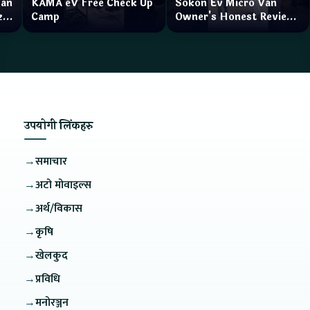
Van
KAMA eV Free Check Up
Sokon Ev Micro Van
zar
Camp
Owner's Honest Review
How is the service?
उपयोगी लिंकहरु
→
समाचार
→
अटो मोवाइल्स
→
अर्थ/विकास
→
कृषि
→
खेलकुद
→
प्रविधि
→
मनोरञ्जन