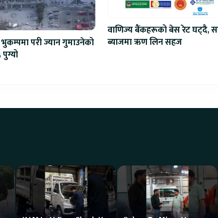
वाणिज्य बैंकहरूको बेस रेट घट्दै, स
ब्याजमा ऋण लिन सहज
भुकम्पमा परी ज्यान गुमाउनेको
 पुग्यो