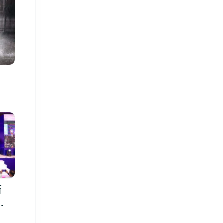
सुनौलो अवसर
स