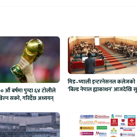
मिड–भ्याली इन्टरनेसनल कलेजको
‘बिल्ड नेपाल ह्याकाथन’ आजदेखि सु
 औं बर्षमा पुग्दा ६४ टोलीले
एआईदेखि रोबोटिक्ससम्मका प्रविध
ेल्न सक्ने, गरिदैँछ अध्ययन्
प्रतिस्पर्धा