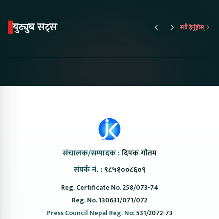
युट्युब सट्स
सबै हेर्नुहोस्
Proton Emas 5 In
Karry Electric Micro
KAMA eV F
Nepal#proton
Van In Nepal II Tapaiko
Up Camp
#protonemas5#protonnepal#evcarnepal
Bazar II Jankari
@ProtonNepal
Kendra
संचालक/सम्पादक :
दिपक गौतम
संपर्क नं. :
९८५१००८६०९
Reg. Certificate No. 258/073-74
Reg. No. 130631/071/072
Press Council Nepal Reg. No:
531/2072-73