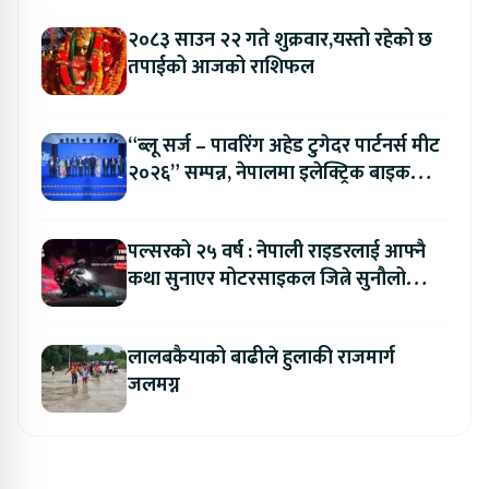
२०८३ साउन २२ गते शुक्रवार,यस्तो रहेको छ
तपाईको आजको राशिफल
“ब्लू सर्ज – पावरिंग अहेड टुगेदर पार्टनर्स मीट
२०२६” सम्पन्न, नेपालमा इलेक्ट्रिक बाइक
ल्याउने यामाहाको घोषणा
पल्सरको २५ वर्ष : नेपाली राइडरलाई आफ्नै
कथा सुनाएर मोटरसाइकल जित्ने सुनौलो
अवसर
लालबकैयाको बाढीले हुलाकी राजमार्ग
जलमग्न