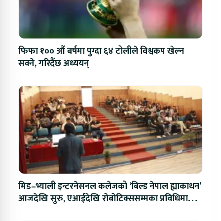
फिफा १०० औं बर्षमा पुग्दा ६४ टोलीले विश्वकप खेल्न
सक्ने, गरिदैँछ अध्ययन्
मिड–भ्याली इन्टरनेसनल कलेजको ‘बिल्ड नेपाल ह्याकाथन’
आजदेखि सुरु, एआईदेखि रोबोटिक्ससम्मका प्रविधिमा
प्रतिस्पर्धा