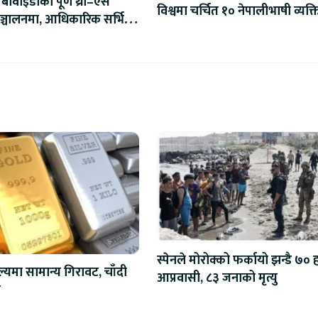
बीवाइडीको पूर्ण थ्री–एस
विश्वमा चर्चित १० नेपालीभाषी व्यक्त
ञ्चालनमा, आधिकारिक सर्भिस
द्घाटन
स्पेनले मोरोक्को फर्कायो झन्डै ७०
ल्यमा सामान्य गिरावट, चाँदी
आप्रवासी, ८३ जनाको मृत्यु
ो