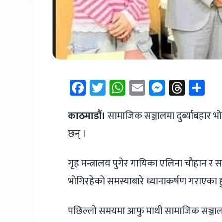
Facebook
Twitter
WhatsApp
Email
Messen
Thre
Sh
काठमाडौं।
सामाजिक सञ्जालमा दुर्ब्याबहार भ
छन् ।
गृह मन्त्रालय पुगेर गायिका एलिना चौहान र स
भोगिरहेको समस्याबारे ध्यानाकर्षण गराएका हु
पछिल्लो समयमा आफु माथी सामाजिक सञ्जालवा