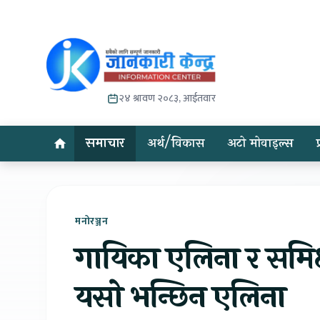
२४ श्रावण २०८३, आईतवार
समाचार
अर्थ/विकास
अटो मोवाइल्स
मनोरञ्जन
गायिका एलिना र समिक्षा
यसाे भन्छिन एलिना