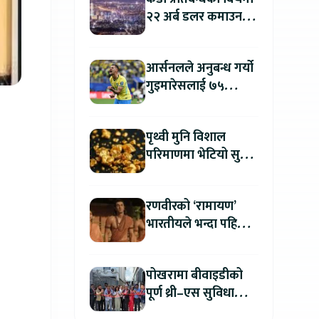
२२ अर्ब डलर कमाउन
उत्तर कोरिया सफल
आर्सनलले अनुबन्ध गर्यो
गुइमारेसलाई ७५
मिलियन डलरमा
पृथ्वी मुनि विशाल
परिमाणमा भेटियो सुन,
सतहमा फैलाए ५० सेमी
बाक्लो तह
रणवीरको ‘रामायण’
भारतीयले भन्दा पहिला
अन्तर्राष्ट्रिय दर्शकले हेर्न
पाउने
पोखरामा बीवाइडीको
पूर्ण थ्री–एस सुविधा
सञ्चालनमा, आधिकारिक