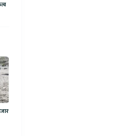
ित्व
 हजार