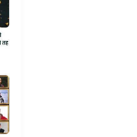
ो
ो तह