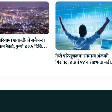
ोरियामा शताब्दीको सबैभन्दा
म रेकर्ड, पुग्यो ४२.५ डिग्रि
स
नेप्से परिसूचकमा सामान्य अंकको
गिरावट, ४ अर्ब ५४ करोडभन्दा बढी
कारोबार