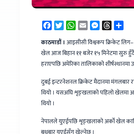
Facebook
Twitter
WhatsApp
Email
Messen
Thre
Sh
काठमाडौं ।
आइसीसी विश्वकप क्रिकेट लिग–२ म
खेल आज बिहान ११ बजेर १५ मिनेटमा सुरु हु
हराएपछि अमेरिका तालिकाको शीर्षस्थानमा 
दुबई इन्टरनेशनल क्रिकेट मैदानमा मंगलबार
थियो । यसअघि शृङ्खलाको पहिलो खेलमा अ
थियो ।
नेपालले युएईपछि शृङ्खलाको अर्को खेल कात
बुधबार युएईसँग खेल्नेछ ।