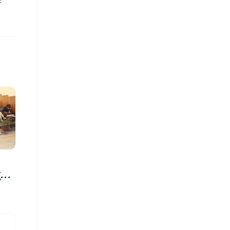
े
रु,
िमा