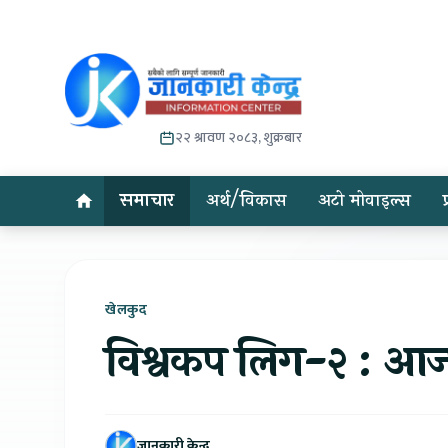
२२ श्रावण २०८३, शुक्रबार
समाचार
अर्थ/विकास
अटो मोवाइल्स
खेलकुद
विश्वकप लिग-२ : आज न
जानकारी केन्द्र