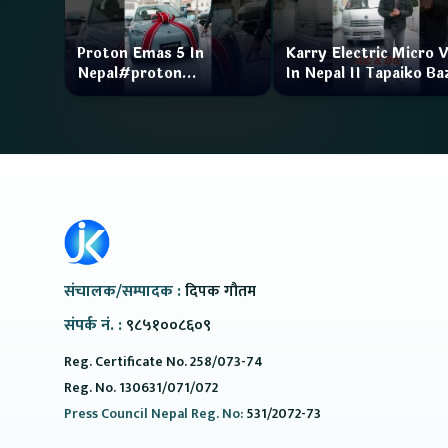
Proton Emas 5 In
Karry Electric Micro 
Nepal#proton
In Nepal II Tapaiko Ba
#protonemas5#protonnepal#evcarnepal
II Jankari Kendra
@ProtonNepal
संचालक/सम्पादक :
दिपक गौतम
संपर्क नं. :
९८५१००८६०९
Reg. Certificate No. 258/073-74
Reg. No. 130631/071/072
Press Council Nepal Reg. No:
531/2072-73