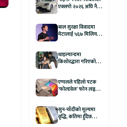
एक्सपो २०२६ अघि नै
काठमाडौंमा देखियो चेरी
क्यु
बाल सुरक्षा विवादमा
मेटालाई ५६७ मिलियन
डलरको जरिवाना
थाइल्यान्डमा
किशोरद्धारा गरिएको
अन्धाधुन्ध गोली प्रहारमा
७ जनाको मृत्यु
एप्पलले पहिलो पटक
‘फोल्डवेल’ फोन लञ्च
गर्दै, हुनेछ अहिलेसम्मकै
महंगो आइफोन
सुन-चाँदीको मूल्यमा
वृद्धि, कतिमा हुँदैछ
कारोबार ?