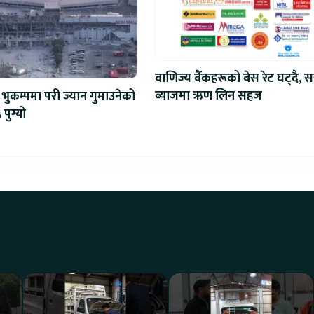
वाणिज्य बैंकहरूको बेस रेट घट्दै, स
ब्याजमा ऋण लिन सहज
भुकम्पमा परी ज्यान गुमाउनेको
 पुग्यो