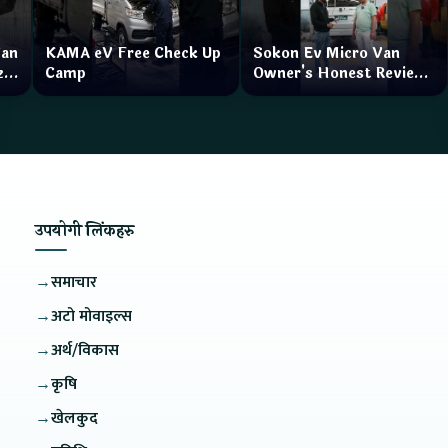
Van
KAMA eV Free Check Up
Sokon Ev Micro Van
zar
Camp
Owner's Honest Review
How is the service?
उपयोगी लिंकहरु
→
समाचार
→
अटो मोवाइल्स
→
अर्थ/विकास
→
कृषि
→
खेलकुद