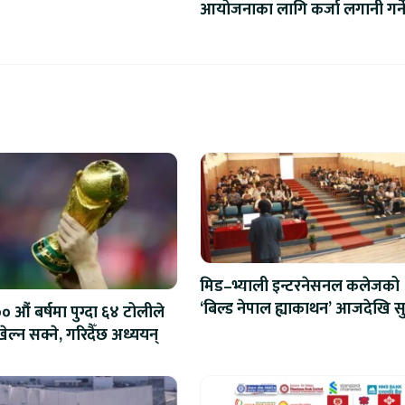
आयोजनाका लागि कर्जा लगानी गर्न
मिड–भ्याली इन्टरनेसनल कलेजको
‘बिल्ड नेपाल ह्याकाथन’ आजदेखि सु
 औं बर्षमा पुग्दा ६४ टोलीले
एआईदेखि रोबोटिक्ससम्मका प्रविध
ेल्न सक्ने, गरिदैँछ अध्ययन्
प्रतिस्पर्धा