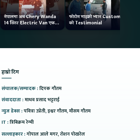
नेपालमा अब Chery Wanda
फोटोन माइक्रो भ्यान Customer
ने
14 सिटर Electric Van एक
को Testimonial
Wa
Charge मा दिन्छ 300KM
भ्य
Range
हाम्रो टिम
संचालक/सम्पादक :
दिपक गौतम
संवाददाता :
माधव प्रसाद भट्टराई
न्युज डेक्स :
पवित्रा उप्रेती, इश्वर गौतम, मौसम गौतम
IT :
त्रिबिक्रम रेग्मी
सल्लाहकार :
गोपाल आले मगर, रोशन पोखरेल