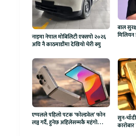
बाल सुरक
नाइमा नेपाल मोबिलिटी एक्सपो २०२६
अघि नै काठमाडौंमा देखियो चेरी क्यु
एप्पलले पहिलो पटक ‘फोल्डवेल’ फोन
सुन-चाँदी
लञ्च गर्दै, हुनेछ अहिलेसम्मकै महंगो
कारोबार 
आइफोन