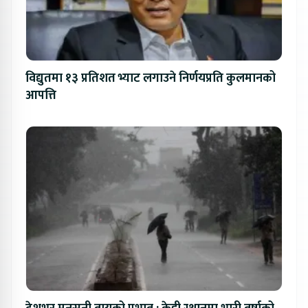
विद्युतमा १३ प्रतिशत भ्याट लगाउने निर्णयप्रति कुलमानको
आपत्ति