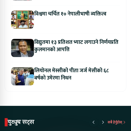
उद्घाटन
विश्वमा चर्चित १० नेपालीभाषी व्यक्तित्व
विद्युतमा १३ प्रतिशत भ्याट लगाउने निर्णयप्रति
कुलमानको आपत्ति
लियोनल मेस्सीको पीता जर्ज मेसीको ६८
बर्षको उमेरमा निधन
युट्युब सट्स
सबै हेर्नुहोस्