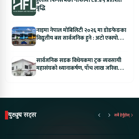
हुलास फिनसर्भको नाफामा ८४.४५ प्रतिशत
वृद्धि
नाइमा नेपाल मोबिलिटी २०२६ मा डोङफेङका
विद्युतीय बस सार्वजनिक हुने : अटो एक्स्पोमा
बुकिङ गर्दा विशेष छुट
सार्वजनिक सडक विधेयकमा ट्रक व्यवसायी
महासंघको ध्यानाकर्षण, पाँच लाख जरिवाना
संशोधन गर्न माग
युट्युब सट्स
सबै हेर्नुहोस्
Proton Emas 5 In
Karry Electric Micro
KAMA eV F
Nepal#proton
Van In Nepal II Tapaiko
Up Camp
#protonemas5#protonnepal#evcarnepal
Bazar II Jankari
@ProtonNepal
Kendra