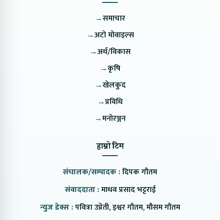
→
समाचार
→
अटो मोवाइल्स
→
अर्थ/विकास
→
कृषि
→
खेलकुद
→
प्रविधि
→
मनोरञ्जन
हाम्रो टिम
संचालक/सम्पादक :
दिपक गौतम
संवाददाता :
माधव प्रसाद भट्टराई
न्युज डेक्स :
पवित्रा उप्रेती, इश्वर गौतम, मौसम गौतम