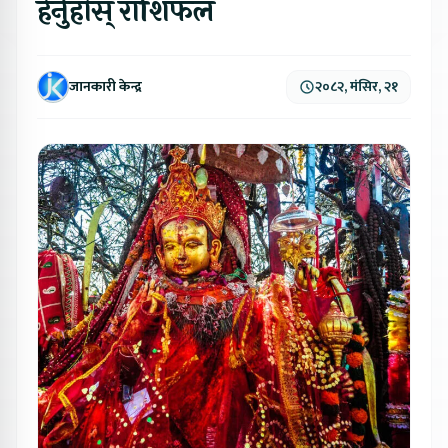
हेर्नुहोस् राशिफल
जानकारी केन्द्र
२०८२, मंसिर, २१