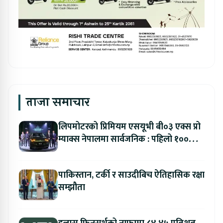
ताजा समाचार
लिपमोटरको प्रिमियम एसयूभी बी०३ एक्स प्रो
म्याक्स नेपालमा सार्वजनिक : पहिलो १००
ग्राहकलाई रु. ४४.९९ लाखको विशेष अफर
पाकिस्तान, टर्की र साउदीबिच ऐतिहासिक रक्षा
सम्झौता