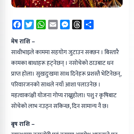
Facebook
Twitter
WhatsApp
Email
Messenger
Threads
Share
मेष राशि –
साथीभाइले काममा सहयोग जुटाउन सक्छन । बिस्तारै
कामका बाधाहरू हट्‌नेछन् । नसोचेको ठाउबाट धन
प्राप्त होला। सुखदुःखमा साथ दिनेहरू प्रशस्तै भेटिनेछन्,
परिवारजनको साथले नयाँ आशा पलाउनेछ ।
महत्वाकांक्षी योजना गोप्य राख्नुहोला। पशु र कृषिबाट
सोचेको लाभ नउठ्न सकिन्छ, दिन सामान्य नै छ।
बृष राशि –