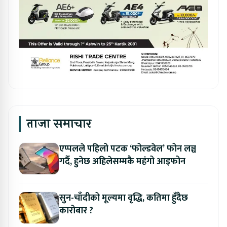
ताजा समाचार
एप्पलले पहिलो पटक ‘फोल्डवेल’ फोन लञ्च
गर्दै, हुनेछ अहिलेसम्मकै महंगो आइफोन
सुन-चाँदीको मूल्यमा वृद्धि, कतिमा हुँदैछ
कारोबार ?