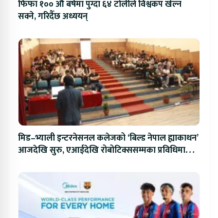
फिफा १०० औं बर्षमा पुग्दा ६४ टोलीले विश्वकप खेल्न
सक्ने, गरिदैँछ अध्ययन्
मिड–भ्याली इन्टरनेसनल कलेजको ‘बिल्ड नेपाल ह्याकाथन’
आजदेखि सुरु, एआईदेखि रोबोटिक्ससम्मका प्रविधिमा
प्रतिस्पर्धा