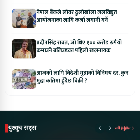
नेपाल बैंकले लोवर ठुलोखोला जलविद्युत
आयोजनाका लागि कर्जा लगानी गर्ने
प्रदीपसिंह रावत, जो थिए १०० करोड रुपैयाँ
कमाउने बलिउडका पहिलो खलनायक
आजको लागि विदेशी मुद्राको विनिमय दर, कुन
मुद्रा कतिमा हुँदैछ बिक्री ?
युट्युब सट्स
सबै हेर्नुहोस्
Proton Emas 5 In
Karry Electric Micro
KAMA eV F