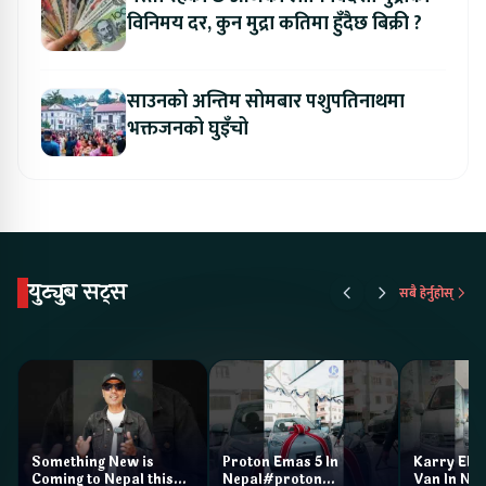
विनिमय दर, कुन मुद्रा कतिमा हुँदैछ बिक्री ?
साउनको अन्तिम सोमबार पशुपतिनाथमा
भक्तजनको घुइँचो
युट्युब सट्स
सबै हेर्नुहोस्
Something New is
Proton Emas 5 In
Karry Elec
Coming to Nepal this
Nepal#proton
Van In Nep