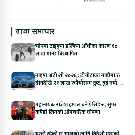
ताजा समाचार
चीनमा टाइफुन डल्फिन आँधीका कारण १०
लाख मान्छे बिस्थापित
नाइमा अटो शो २०२६ : टोयोटाका गाडीमा रु
तीनदेखि २१ लाख रुपैयाँसम्म छुट, दुई नयाँ
मोडल सार्वजनिक हुँदै
महानायक राजेश हमाल बने प्रेसिडेन्ट, सुपर
कमेडी लिगको औपचारिक घोषणा
यस्तो रहेको छ आजको लागि विदेशी मुद्राको