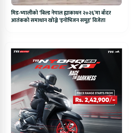
मिड-भ्यालीको ‘बिल्ड नेपाल ह्याकाथन २०२६’मा बाँदर
आतंकको समाधान खोज्ने ‘इनोभिजन समूह’ विजेता