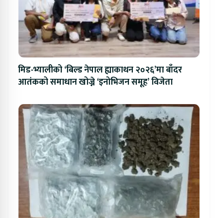
मिड-भ्यालीको ‘बिल्ड नेपाल ह्याकाथन २०२६’मा बाँदर
आतंकको समाधान खोज्ने ‘इनोभिजन समूह’ विजेता