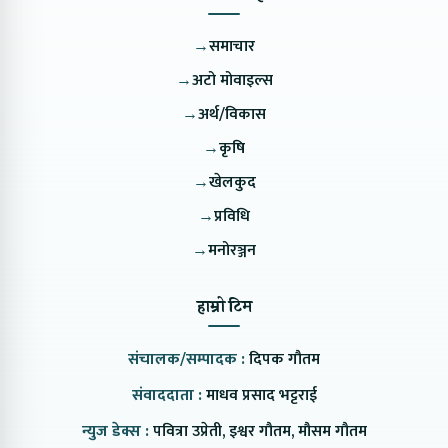
→
समाचार
→
अटो मोवाइल्स
→
अर्थ/विकास
→
कृषि
→
खेलकुद
→
प्रविधि
→
मनोरञ्जन
हाम्रो टिम
संचालक/सम्पादक :
दिपक गौतम
संवाददाता :
माधव प्रसाद भट्टराई
न्युज डेक्स :
पवित्रा उप्रेती, इश्वर गौतम, मौसम गौतम