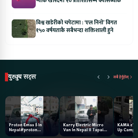
प्याक खरिदमा २० प्रतिशतसम्म क्यासब्याक
विश्व खडेरीको चपेटामा : ‘एल निनो’ विगत
१५० वर्षयताकै सबैभन्दा शक्तिशाली हुने
युट्युब सट्स
सबै हेर्नुहोस्
Proton Emas 5 In
Karry Electric Micro
KAMA eV F
Nepal#proton
Van In Nepal II Tapaiko
Up Camp
#protonemas5#protonnepal#evcarnepal
Bazar II Jankari