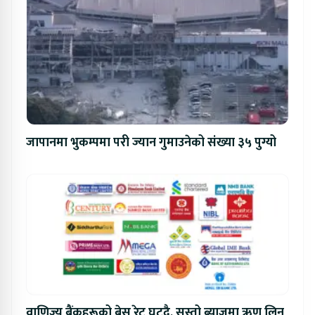
जापानमा भुकम्पमा परी ज्यान गुमाउनेको संख्या ३५ पुग्यो
वाणिज्य बैंकहरूको बेस रेट घट्दै, सस्तो ब्याजमा ऋण लिन