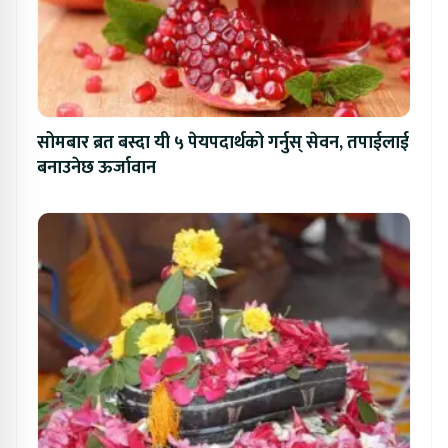
सोमबार ब्रत बस्दा यी ५ पेयपदार्थको गर्नुस् सेवन, तपाईलाई
बनाउनेछ ऊर्जावान