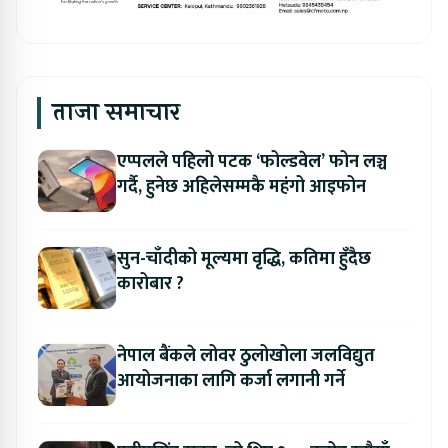
ताजा समाचार
एप्पलले पहिलो पटक ‘फोल्डवेल’ फोन लञ्च
गर्दै, हुनेछ अहिलेसम्मकै महंगो आइफोन
सुन-चाँदीको मूल्यमा वृद्धि, कतिमा हुँदैछ
कारोबार ?
नेपाल बैंकले लोवर ठुलोखोला जलविद्युत
आयोजनाका लागि कर्जा लगानी गर्ने