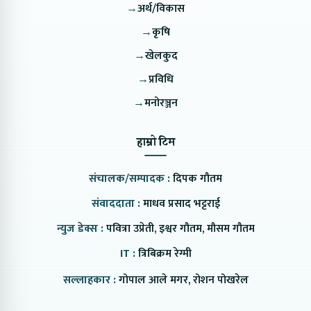
→
अर्थ/विकास
→
कृषि
→
खेलकुद
→
प्रविधि
→
मनोरञ्जन
हाम्रो टिम
संचालक/सम्पादक :
दिपक गौतम
संवाददाता :
माधव प्रसाद भट्टराई
न्युज डेक्स :
पवित्रा उप्रेती, इश्वर गौतम, मौसम गौतम
IT :
त्रिबिक्रम रेग्मी
सल्लाहकार :
गोपाल आले मगर, रोशन पोखरेल