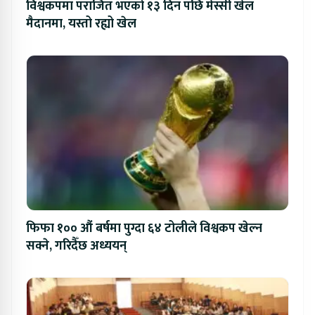
विश्वकपमा पराजित भएको १३ दिन पछि मेस्सी खेल
मैदानमा, यस्तो रह्यो खेल
फिफा १०० औं बर्षमा पुग्दा ६४ टोलीले विश्वकप खेल्न
सक्ने, गरिदैँछ अध्ययन्