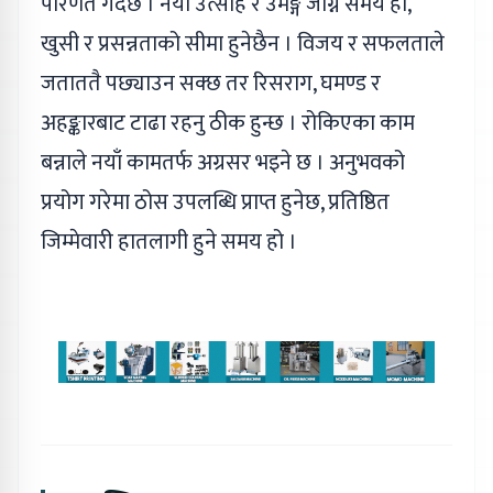
परिणत गर्दछ । नयाँ उत्साह र उमङ्ग जाग्ने समय हो,
खुसी र प्रसन्नताको सीमा हुनेछैन । विजय र सफलताले
जताततै पछ्याउन सक्छ तर रिसराग, घमण्ड र
अहङ्कारबाट टाढा रहनु ठीक हुन्छ । रोकिएका काम
बन्नाले नयाँ कामतर्फ अग्रसर भइने छ । अनुभवको
प्रयोग गरेमा ठोस उपलब्धि प्राप्त हुनेछ, प्रतिष्ठित
जिम्मेवारी हातलागी हुने समय हो ।