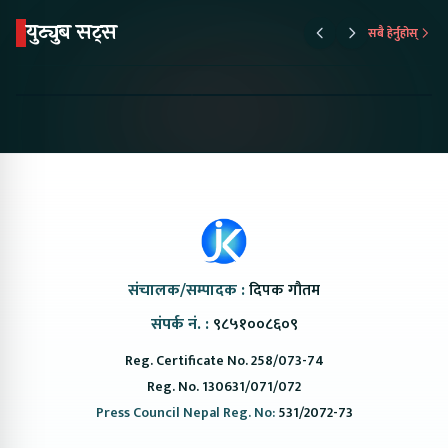
युट्युब सट्स
सबै हेर्नुहोस्
Proton Emas 5 In
Karry Electric Micro
KAMA eV F
Nepal#proton
Van In Nepal II Tapaiko
Up Camp
#protonemas5#protonnepal#evcarnepal
Bazar II Jankari
@ProtonNepal
Kendra
संचालक/सम्पादक :
दिपक गौतम
संपर्क नं. :
९८५१००८६०९
Reg. Certificate No. 258/073-74
Reg. No. 130631/071/072
Press Council Nepal Reg. No:
531/2072-73