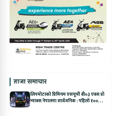
ताजा समाचार
लिपमोटरको प्रिमियम एसयूभी बी०३ एक्स प्रो
म्याक्स नेपालमा सार्वजनिक : पहिलो १००
ग्राहकलाई रु. ४४.९९ लाखको विशेष अफर