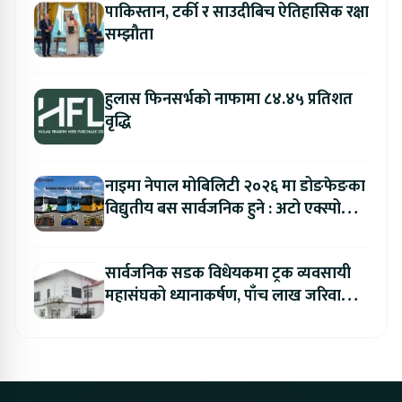
पाकिस्तान, टर्की र साउदीबिच ऐतिहासिक रक्षा
सम्झौता
हुलास फिनसर्भको नाफामा ८४.४५ प्रतिशत
वृद्धि
नाइमा नेपाल मोबिलिटी २०२६ मा डोङफेङका
विद्युतीय बस सार्वजनिक हुने : अटो एक्स्पोमा
बुकिङ गर्दा विशेष छुट
सार्वजनिक सडक विधेयकमा ट्रक व्यवसायी
महासंघको ध्यानाकर्षण, पाँच लाख जरिवाना
संशोधन गर्न माग