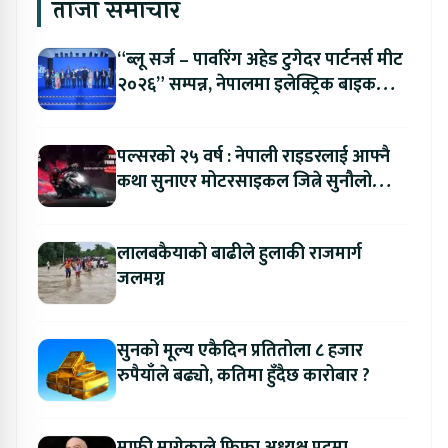
ताजा समाचार
“ब्लू सर्ज – पावरिंग अहेड टुगेदर पार्टनर्स मीट
२०२६” सम्पन्न, नेपालमा इलेक्ट्रिक बाइक
ल्याउने यामाहाको घोषणा
पल्सरको २५ वर्ष : नेपाली राइडरलाई आफ्नै
कथा सुनाएर मोटरसाइकल जित्ने सुनौलो
अवसर
लालबकैयाको बाढीले हुलाकी राजमार्ग
जलमग्न
सुनको मूल्य एकैदिन प्रतितोला ८ हजार
रुपैयाँले बढ्यो, कतिमा हुँदैछ कारोबार ?