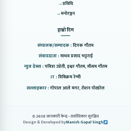
→
प्रविधि
→
मनोरञ्जन
हाम्रो टिम
संचालक/सम्पादक :
दिपक गौतम
संवाददाता :
माधव प्रसाद भट्टराई
न्युज डेक्स :
पवित्रा उप्रेती, इश्वर गौतम, मौसम गौतम
IT :
त्रिबिक्रम रेग्मी
सल्लाहकार :
गोपाल आले मगर, रोशन पोखरेल
© 2408 जानकारी केन्द्र
सर्वाधिकार सुरक्षित
Design & Developed by
Manish Gopal Singh