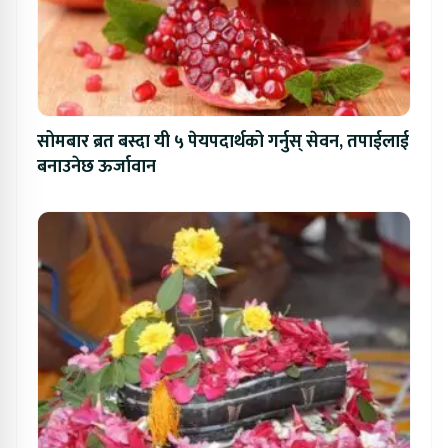
सोमबार ब्रत बस्दा यी ५ पेयपदार्थको गर्नुस् सेवन, तपाईलाई
बनाउनेछ ऊर्जावान