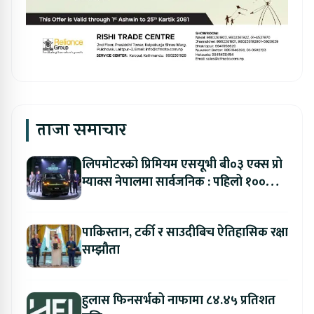
ताजा समाचार
लिपमोटरको प्रिमियम एसयूभी बी०३ एक्स प्रो
म्याक्स नेपालमा सार्वजनिक : पहिलो १००
ग्राहकलाई रु. ४४.९९ लाखको विशेष अफर
पाकिस्तान, टर्की र साउदीबिच ऐतिहासिक रक्षा
सम्झौता
हुलास फिनसर्भको नाफामा ८४.४५ प्रतिशत