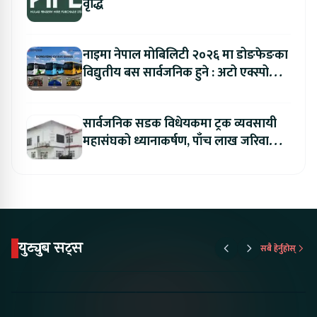
वृद्धि
नाइमा नेपाल मोबिलिटी २०२६ मा डोङफेङका
विद्युतीय बस सार्वजनिक हुने : अटो एक्स्पोमा
बुकिङ गर्दा विशेष छुट
सार्वजनिक सडक विधेयकमा ट्रक व्यवसायी
महासंघको ध्यानाकर्षण, पाँच लाख जरिवाना
संशोधन गर्न माग
युट्युब सट्स
सबै हेर्नुहोस्
Proton Emas 5 In
Karry Electric Micro
KAMA eV F
Nepal#proton
Van In Nepal II Tapaiko
Up Camp
#protonemas5#protonnepal#evcarnepal
Bazar II Jankari
@ProtonNepal
Kendra