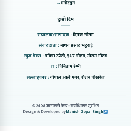
→
मनोरञ्जन
हाम्रो टिम
संचालक/सम्पादक :
दिपक गौतम
संवाददाता :
माधव प्रसाद भट्टराई
न्युज डेक्स :
पवित्रा उप्रेती, इश्वर गौतम, मौसम गौतम
IT :
त्रिबिक्रम रेग्मी
सल्लाहकार :
गोपाल आले मगर, रोशन पोखरेल
© 2408 जानकारी केन्द्र
सर्वाधिकार सुरक्षित
Design & Developed by
Manish Gopal Singh