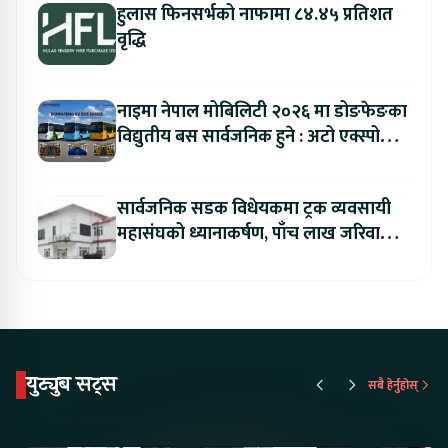
हुलास फिनसर्भको नाफामा ८४.४५ प्रतिशत
वृद्धि
नाइमा नेपाल मोबिलिटी २०२६ मा डोङफेङका
विद्युतीय बस सार्वजनिक हुने : अटो एक्स्पोमा
बुकिङ गर्दा विशेष छुट
सार्वजनिक सडक विधेयकमा ट्रक व्यवसायी
महासंघको ध्यानाकर्षण, पाँच लाख जरिवाना
संशोधन गर्न माग
युट्युब सट्स
सबै हेर्नुहोस्