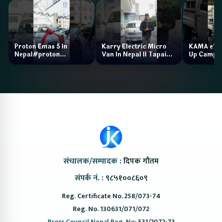
Proton Emas 5 In
Karry Electric Micro
KAMA eV F
Nepal#proton
Van In Nepal II Tapaiko
Up Camp
#protonemas5#protonnepal#evcarnepal
Bazar II Jankari
@ProtonNepal
Kendra
संचालक/सम्पादक :
दिपक गौतम
संपर्क नं. :
९८५१००८६०९
Reg. Certificate No. 258/073-74
Reg. No. 130631/071/072
Press Council Nepal Reg. No:
531/2072-73