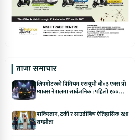
ताजा समाचार
लिपमोटरको प्रिमियम एसयूभी बी०३ एक्स प्रो
म्याक्स नेपालमा सार्वजनिक : पहिलो १००
ग्राहकलाई रु. ४४.९९ लाखको विशेष अफर
पाकिस्तान, टर्की र साउदीबिच ऐतिहासिक रक्षा
सम्झौता