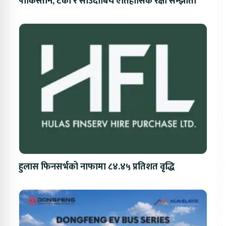
पाकिस्तान, टर्की र साउदीबिच ऐतिहासिक रक्षा सम्झौता
हुलास फिनसर्भको नाफामा ८४.४५ प्रतिशत वृद्धि