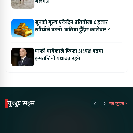
जलमग्न
सुनको मूल्य एकैदिन प्रतितोला ८ हजार
रुपैयाँले बढ्यो, कतिमा हुँदैछ कारोबार ?
माफी मागेकाले फिफा अध्यक्ष पदमा
इन्फान्टिनो यथावत रहने
युट्युब सट्स
सबै हेर्नुहोस्
Proton Emas 5 In
Karry Electric Micro
KAMA eV F
Nepal#proton
Van In Nepal II Tapaiko
Up Camp
#protonemas5#protonnepal#evcarnepal
Bazar II Jankari
@ProtonNepal
Kendra