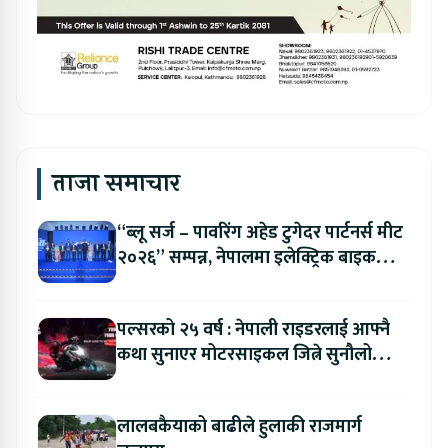
ताजा समाचार
“ब्लू सर्ज – पावरिंग अहेड टुगेदर पार्टनर्स मीट
२०२६” सम्पन्न, नेपालमा इलेक्ट्रिक बाइक
ल्याउने यामाहाको घोषणा
पल्सरको २५ वर्ष : नेपाली राइडरलाई आफ्नै
कथा सुनाएर मोटरसाइकल जित्ने सुनौलो
अवसर
लालबकैयाको बाढीले हुलाकी राजमार्ग