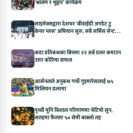
‘श्रावण र शृङ्गार’ कार्यक्रम
साइमेक्सद्वारा देशभर ‘बीवाईडी अपडेट टु
केयर प्लस’ अभियान सुरु, सबै सर्भिस सेन्टरमा
लागु
कडा प्रतिबन्धका बिचमा २२ अर्ब डलर कमाउन
उत्तर कोरिया सफल
आर्सनलले अनुबन्ध गर्यो गुइमारेसलाई ७५
मिलियन डलरमा
पृथ्वी मुनि विशाल परिमाणमा भेटियो सुन,
सतहमा फैलाए ५० सेमी बाक्लो तह