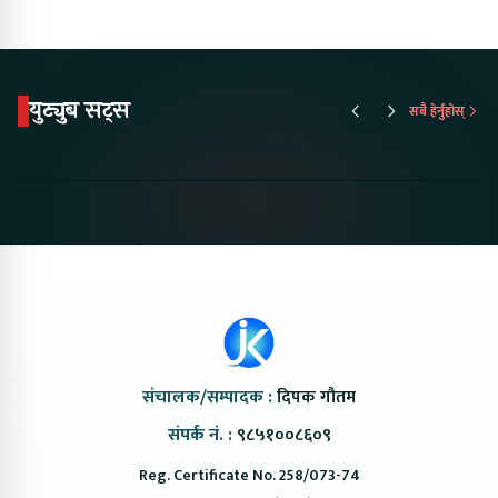
युट्युब सट्स
सबै हेर्नुहोस्
Proton Emas 5 In
Karry Electric Micro
KAMA eV F
Nepal#proton
Van In Nepal II Tapaiko
Up Camp
#protonemas5#protonnepal#evcarnepal
Bazar II Jankari
@ProtonNepal
Kendra
संचालक/सम्पादक :
दिपक गौतम
संपर्क नं. :
९८५१००८६०९
Reg. Certificate No. 258/073-74