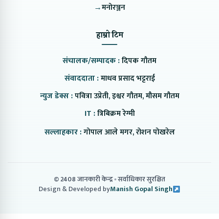
→
मनोरञ्जन
हाम्रो टिम
संचालक/सम्पादक :
दिपक गौतम
संवाददाता :
माधव प्रसाद भट्टराई
न्युज डेक्स :
पवित्रा उप्रेती, इश्वर गौतम, मौसम गौतम
IT :
त्रिबिक्रम रेग्मी
सल्लाहकार :
गोपाल आले मगर, रोशन पोखरेल
© 2408 जानकारी केन्द्र
सर्वाधिकार सुरक्षित
Design & Developed by
Manish Gopal Singh