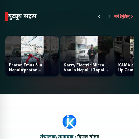
युट्युब सट्स
सबै हेर्नुहोस्
Proton Emas 5 In
Karry Electric Micro
KAMA eV F
Nepal#proton
Van In Nepal II Tapaiko
Up Camp
#protonemas5#protonnepal#evcarnepal
Bazar II Jankari
@ProtonNepal
Kendra
संचालक/सम्पादक :
दिपक गौतम