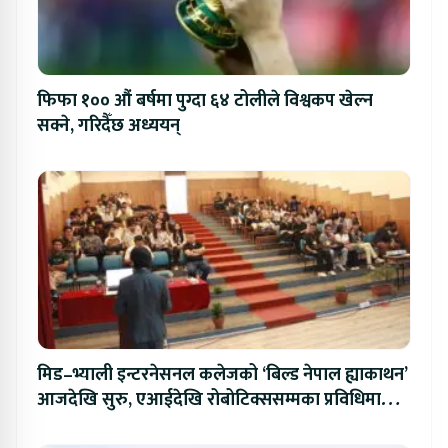
फिफा १०० औं बर्षमा पुग्दा ६४ टोलीले विश्वकप खेल्न
सक्ने, गरिदैँछ अध्ययन्
मिड–भ्याली इन्टरनेसनल कलेजको ‘बिल्ड नेपाल ह्याकाथन’
आजदेखि सुरु, एआईदेखि रोबोटिक्ससम्मका प्रविधिमा
प्रतिस्पर्धा