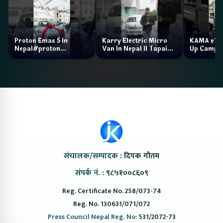
Proton Emas 5 In
Karry Electric Micro
KAMA eV F
Nepal#proton
Van In Nepal II Tapaiko
Up Camp
#protonemas5#protonnepal#evcarnepal
Bazar II Jankari
@ProtonNepal
Kendra
संचालक/सम्पादक :
दिपक गौतम
संपर्क नं. :
९८५१००८६०९
Reg. Certificate No. 258/073-74
Reg. No. 130631/071/072
Press Council Nepal Reg. No:
531/2072-73