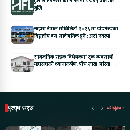
हुलास फिनसर्भको नाफामा ८४.४५ प्रतिशत
वृद्धि
नाइमा नेपाल मोबिलिटी २०२६ मा डोङफेङका
विद्युतीय बस सार्वजनिक हुने : अटो एक्स्पोमा
बुकिङ गर्दा विशेष छुट
सार्वजनिक सडक विधेयकमा ट्रक व्यवसायी
महासंघको ध्यानाकर्षण, पाँच लाख जरिवाना
संशोधन गर्न माग
युट्युब सट्स
सबै हेर्नुहोस्