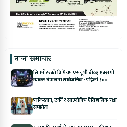
ताजा समाचार
लिपमोटरको प्रिमियम एसयूभी बी०३ एक्स प्रो
म्याक्स नेपालमा सार्वजनिक : पहिलो १००
ग्राहकलाई रु. ४४.९९ लाखको विशेष अफर
पाकिस्तान, टर्की र साउदीबिच ऐतिहासिक रक्षा
सम्झौता