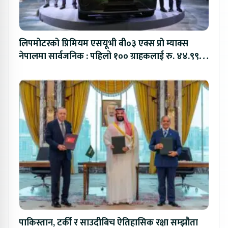
लिपमोटरको प्रिमियम एसयूभी बी०३ एक्स प्रो म्याक्स
नेपालमा सार्वजनिक : पहिलो १०० ग्राहकलाई रु. ४४.९९
लाखको विशेष अफर
पाकिस्तान, टर्की र साउदीबिच ऐतिहासिक रक्षा सम्झौता