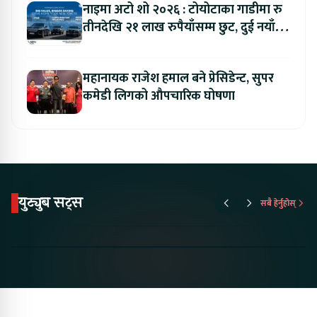
नाइमा अटो शो २०२६ : टोयोटाका गाडीमा रु
तीनदेखि २१ लाख रुपैयाँसम्म छुट, दुई नयाँ
मोडल सार्वजनिक हुँदै
महानायक राजेश हमाल बने प्रेसिडेन्ट, सुपर
कमेडी लिगको औपचारिक घोषणा
युट्युब सट्स
सबै हेर्नुहोस्
Something New is
Proton Emas 5 In
Karry Elec
Coming to Nepal this
Nepal#proton
Van In Nep
NAIMA Mobility Expo
#protonemas5#protonnepal#evcarn
Bazar II J
2026 !Chery Q is
@ProtonNepal
Kendra
coming to Nepal