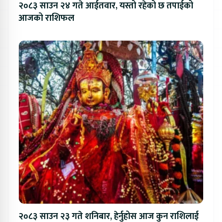
२०८३ साउन २४ गते आईतवार, यस्तो रहेको छ तपाईको
आजको राशिफल
२०८३ साउन २३ गते शनिबार, हेर्नुहोस आज कुन राशिलाई