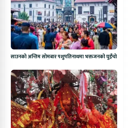
साउनको अन्तिम सोमबार पशुपतिनाथमा भक्तजनको घुइँचो