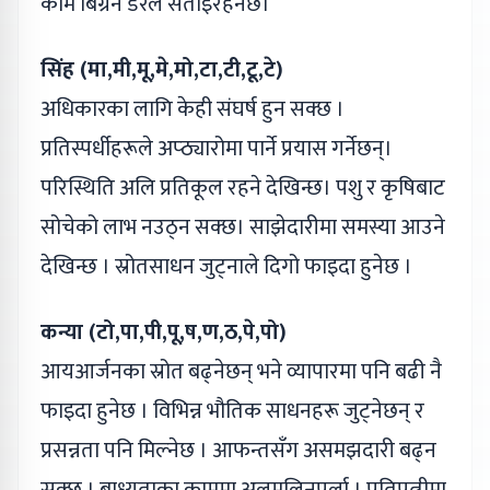
काम बिग्रने डरले सताइरहनेछ।
सिंह (मा,मी,मू,मे,मो,टा,टी,टू,टे)
अधिकारका लागि केही संघर्ष हुन सक्छ ।
प्रतिस्पर्धीहरूले अप्ठ्यारोमा पार्ने प्रयास गर्नेछन्।
परिस्थिति अलि प्रतिकूल रहने देखिन्छ। पशु र कृषिबाट
सोचेको लाभ नउठ्न सक्छ। साझेदारीमा समस्या आउने
देखिन्छ । स्रोतसाधन जुट्नाले दिगो फाइदा हुनेछ ।
कन्या (टो,पा,पी,पू,ष,ण,ठ,पे,पो)
आयआर्जनका स्रोत बढ्नेछन् भने व्यापारमा पनि बढी नै
फाइदा हुनेछ । विभिन्न भौतिक साधनहरू जुट्नेछन् र
प्रसन्नता पनि मिल्नेछ । आफन्तसँग असमझदारी बढ्न
सक्छ । बाध्यताका काममा अलमलिनुपर्ला । पतिपत्नीमा