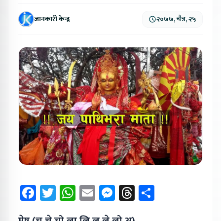
जानकारी केन्द्र
२०७७, चैत्र, २५
Facebook
Twitter
WhatsApp
Email
Messenger
Threads
Share
मेष (चू,चे,चो,ला,लि,लू,ले,लो,अ)