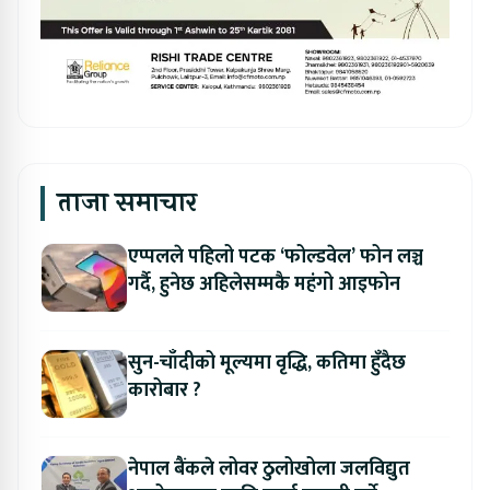
ताजा समाचार
एप्पलले पहिलो पटक ‘फोल्डवेल’ फोन लञ्च
गर्दै, हुनेछ अहिलेसम्मकै महंगो आइफोन
सुन-चाँदीको मूल्यमा वृद्धि, कतिमा हुँदैछ
कारोबार ?
नेपाल बैंकले लोवर ठुलोखोला जलविद्युत