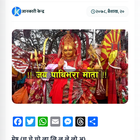
जानकारी केन्द्र
२०७८, बैशाख, २०
Facebook
Twitter
WhatsApp
Email
Messenger
Threads
Share
मेष (चू,चे,चो,ला,लि,लू,ले,लो,अ)