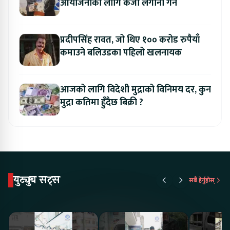
आयोजनाका लागि कर्जा लगानी गर्ने
प्रदीपसिंह रावत, जो थिए १०० करोड रुपैयाँ
कमाउने बलिउडका पहिलो खलनायक
आजको लागि विदेशी मुद्राको विनिमय दर, कुन
मुद्रा कतिमा हुँदैछ बिक्री ?
युट्युब सट्स
सबै हेर्नुहोस्