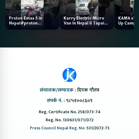
Proton Emas 5 In
Karry Electric Micro
KAMA eV F
Nepal#proton
Van In Nepal II Tapaiko
Up Camp
#protonemas5#protonnepal#evcarnepal
Bazar II Jankari
@ProtonNepal
Kendra
संचालक/सम्पादक :
दिपक गौतम
संपर्क नं. :
९८५१००८६०९
Reg. Certificate No. 258/073-74
Reg. No. 130631/071/072
Press Council Nepal Reg. No:
531/2072-73