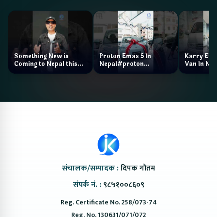
Something New is
Proton Emas 5 In
Karry Elec
Coming to Nepal this
Nepal#proton
Van In Nep
NAIMA Mobility Expo
#protonemas5#protonnepal#evcarn
Bazar II J
2026 !Chery Q is
@ProtonNepal
Kendra
coming to Nepal
संचालक/सम्पादक :
दिपक गौतम
संपर्क नं. :
९८५१००८६०९
Reg. Certificate No. 258/073-74
Reg. No. 130631/071/072