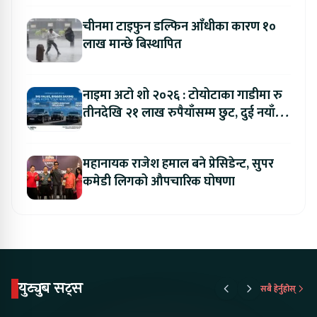
चीनमा टाइफुन डल्फिन आँधीका कारण १०
लाख मान्छे बिस्थापित
नाइमा अटो शो २०२६ : टोयोटाका गाडीमा रु
तीनदेखि २१ लाख रुपैयाँसम्म छुट, दुई नयाँ
मोडल सार्वजनिक हुँदै
महानायक राजेश हमाल बने प्रेसिडेन्ट, सुपर
कमेडी लिगको औपचारिक घोषणा
युट्युब सट्स
सबै हेर्नुहोस्