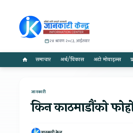
२४ श्रावण २०८३, आईतवार
समाचार
अर्थ/विकास
अटो मोवाइल्स
प
जानकारी
किन काठमाडौंको फोहोर
जानकारी केन्द्र