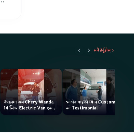
को
सबै हेर्नुहोस्
नेपालमा अब Chery Wanda
फोटोन माइक्रो भ्यान Customer
ने
14 सिटर Electric Van एक
को Testimonial
Wa
Charge मा दिन्छ 300KM
भ्य
Range