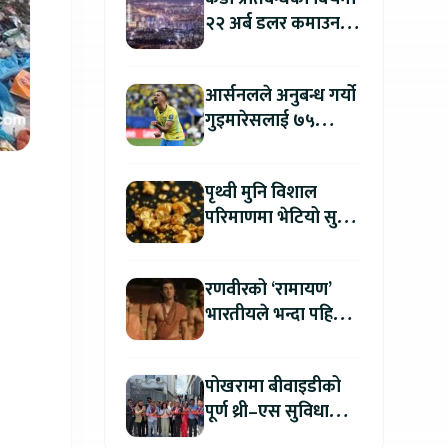
२२ अर्ब डलर कमाउन
उत्तर कोरिया सफल
आर्सनलले अनुबन्ध गर्यो
गुइमारेसलाई ७५
मिलियन डलरमा
पृथ्वी मुनि विशाल
परिमाणमा भेटियो सुन,
सतहमा फैलाए ५० सेमी
बाक्लो तह
रणवीरको ‘रामायण’
भारतीयले भन्दा पहिला
अन्तर्राष्ट्रिय दर्शकले हेर्न
पाउने
पोखरामा बीवाइडीको
पूर्ण थ्री–एस सुविधा
सञ्चालनमा, आधिकारिक