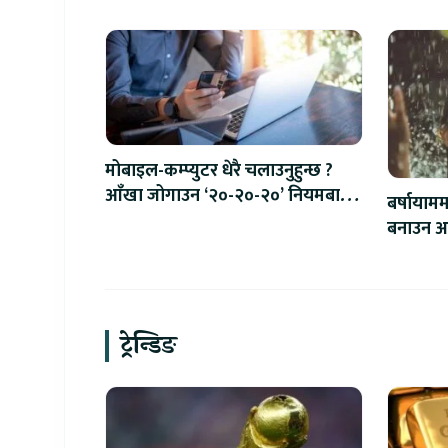
मोबाइल-कम्प्युटर धेरै चलाउनुहुन्छ ?
आँखा जोगाउन ‘२०-२०-२०’ नियमबारे
बर्षायाम
अवश्य जान्नुहोस्
बनाउन अ
ट्रेन्डिङ