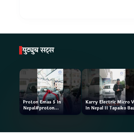
युट्युब सट्स
Proton Emas 5 In
Karry Electric Micro 
Nepal#proton
In Nepal II Tapaiko Ba
#protonemas5#protonnepal#evcarnepal
II Jankari Kendra
@ProtonNepal