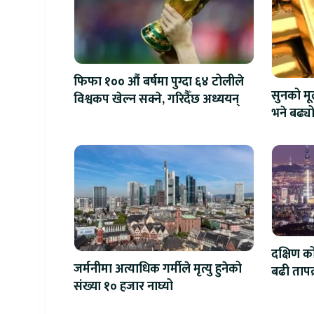
फिफा १०० औं बर्षमा पुग्दा ६४ टोलीले
सुनको मू
विश्वकप खेल्न सक्ने, गरिदैँछ अध्ययन्
भने बढ्य
दक्षिण क
जर्मनीमा अत्याधिक गर्मीले मृत्यु हुनेको
बढी तापक्र
संख्या १० हजार नाघ्यो
सेल्सिय