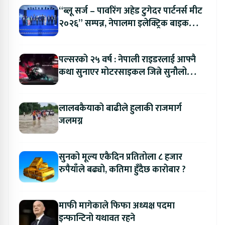
“ब्लू सर्ज – पावरिंग अहेड टुगेदर पार्टनर्स मीट
२०२६” सम्पन्न, नेपालमा इलेक्ट्रिक बाइक
ल्याउने यामाहाको घोषणा
पल्सरको २५ वर्ष : नेपाली राइडरलाई आफ्नै
कथा सुनाएर मोटरसाइकल जित्ने सुनौलो
अवसर
लालबकैयाको बाढीले हुलाकी राजमार्ग
जलमग्न
सुनको मूल्य एकैदिन प्रतितोला ८ हजार
रुपैयाँले बढ्यो, कतिमा हुँदैछ कारोबार ?
माफी मागेकाले फिफा अध्यक्ष पदमा
इन्फान्टिनो यथावत रहने