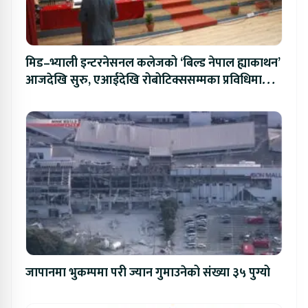
मिड–भ्याली इन्टरनेसनल कलेजको ‘बिल्ड नेपाल ह्याकाथन’
आजदेखि सुरु, एआईदेखि रोबोटिक्ससम्मका प्रविधिमा
प्रतिस्पर्धा
जापानमा भुकम्पमा परी ज्यान गुमाउनेको संख्या ३५ पुग्यो