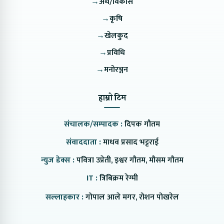
→
अर्थ/विकास
→
कृषि
→
खेलकुद
→
प्रविधि
→
मनोरञ्जन
हाम्रो टिम
संचालक/सम्पादक :
दिपक गौतम
संवाददाता :
माधव प्रसाद भट्टराई
न्युज डेक्स :
पवित्रा उप्रेती, इश्वर गौतम, मौसम गौतम
IT :
त्रिबिक्रम रेग्मी
सल्लाहकार :
गोपाल आले मगर, रोशन पोखरेल