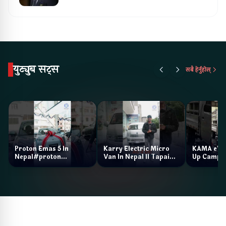
युट्युब सट्स
सबै हेर्नुहोस्
Proton Emas 5 In
Karry Electric Micro
KAMA eV F
Nepal#proton
Van In Nepal II Tapaiko
Up Camp
#protonemas5#protonnepal#evcarnepal
Bazar II Jankari
@ProtonNepal
Kendra