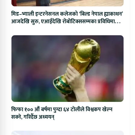
मिड–भ्याली इन्टरनेसनल कलेजको ‘बिल्ड नेपाल ह्याकाथन’
आजदेखि सुरु, एआईदेखि रोबोटिक्ससम्मका प्रविधिमा
प्रतिस्पर्धा
फिफा १०० औं बर्षमा पुग्दा ६४ टोलीले विश्वकप खेल्न
सक्ने, गरिदैँछ अध्ययन्