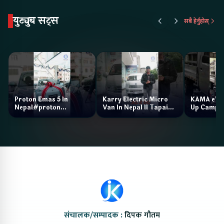
युट्युब सट्स
सबै हेर्नुहोस्
Proton Emas 5 In
Karry Electric Micro
KAMA eV F
Nepal#proton
Van In Nepal II Tapaiko
Up Camp
#protonemas5#protonnepal#evcarnepal
Bazar II Jankari
@ProtonNepal
Kendra
संचालक/सम्पादक :
दिपक गौतम