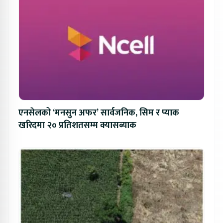
एनसेलको ‘मनसुन अफर’ सार्वजनिक, सिम र प्याक
खरिदमा २० प्रतिशतसम्म क्यासब्याक