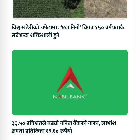
विश्व खडेरीको चपेटामा : ‘एल निनो’ विगत १५० वर्षयताकै
सबैभन्दा शक्तिशाली हुने
३३.५० प्रतिशतले बढ्यो नबिल बैंकको नाफा, लाभांश
क्षमता प्रतिकित्ता १९.१० रुपैयाँ