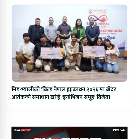
मिड-भ्यालीको ‘बिल्ड नेपाल ह्याकाथन २०२६’मा बाँदर
आतंकको समाधान खोज्ने ‘इनोभिजन समूह’ विजेता