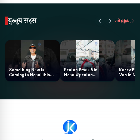
युट्युब सट्स
सबै हेर्नुहोस्
Something New is
Proton Emas 5 In
Karry Elec
Coming to Nepal this
Nepal#proton
Van In Nep
NAIMA Mobility Expo
#protonemas5#protonnepal#evcarn
Bazar II J
2026 !Chery Q is
@ProtonNepal
Kendra
coming to Nepal