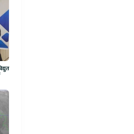
द्युत
े