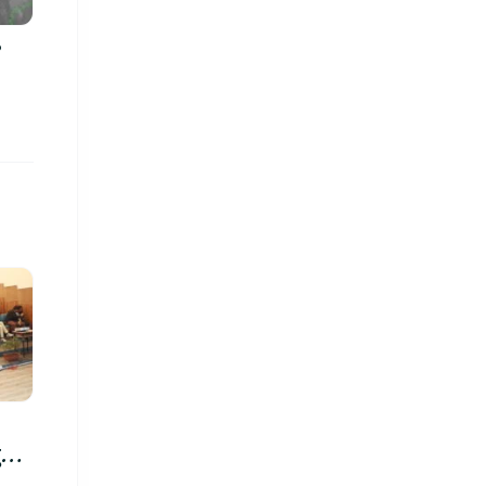
?
रु,
िमा