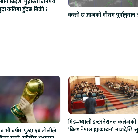
ि विदेशी मुद्राको विनिमय
द्रा कतिमा हुँदैछ बिक्री ?
कस्तो छ आजको मौसम पूर्वानुमान 
मिड–भ्याली इन्टरनेसनल कलेजको
‘बिल्ड नेपाल ह्याकाथन’ आजदेखि सु
 औं बर्षमा पुग्दा ६४ टोलीले
एआईदेखि रोबोटिक्ससम्मका प्रविध