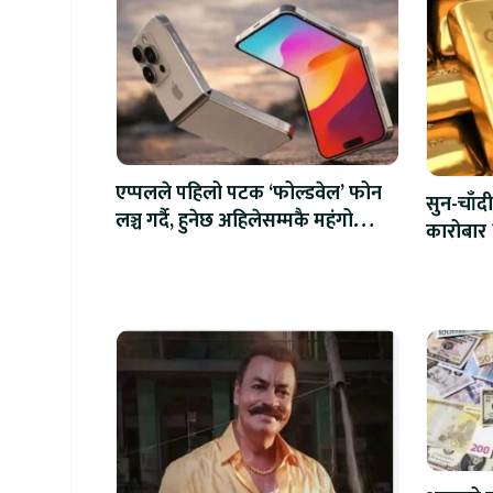
एप्पलले पहिलो पटक ‘फोल्डवेल’ फोन
सुन-चाँदी
लञ्च गर्दै, हुनेछ अहिलेसम्मकै महंगो
कारोबार 
आइफोन