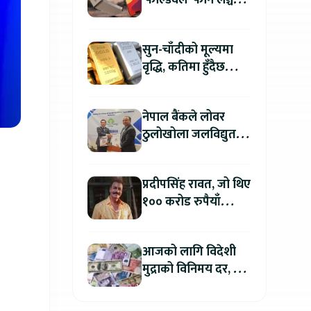
‘फोल्डवेल’ फोन लञ्च
गर्दै, हुनेछ अहिलेसम्मकै
महंगो आइफोन
सुन-चाँदीको मूल्यमा
वृद्धि, कतिमा हुँदैछ
कारोबार ?
नेपाल बैंकले लोवर
ठुलोखोला जलविद्युत
आयोजनाका लागि कर्जा
लगानी गर्ने
प्रदीपसिंह रावत, जो थिए
१०० करोड रुपैयाँ
कमाउने बलिउडका
पहिलो खलनायक
आजको लागि विदेशी
मुद्राको विनिमय दर, कुन
मुद्रा कतिमा हुँदैछ बिक्री
?