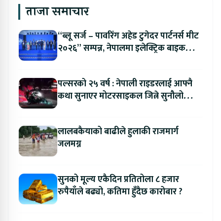
ताजा समाचार
“ब्लू सर्ज – पावरिंग अहेड टुगेदर पार्टनर्स मीट
२०२६” सम्पन्न, नेपालमा इलेक्ट्रिक बाइक
ल्याउने यामाहाको घोषणा
पल्सरको २५ वर्ष : नेपाली राइडरलाई आफ्नै
कथा सुनाएर मोटरसाइकल जित्ने सुनौलो
अवसर
लालबकैयाको बाढीले हुलाकी राजमार्ग
जलमग्न
सुनको मूल्य एकैदिन प्रतितोला ८ हजार
रुपैयाँले बढ्यो, कतिमा हुँदैछ कारोबार ?