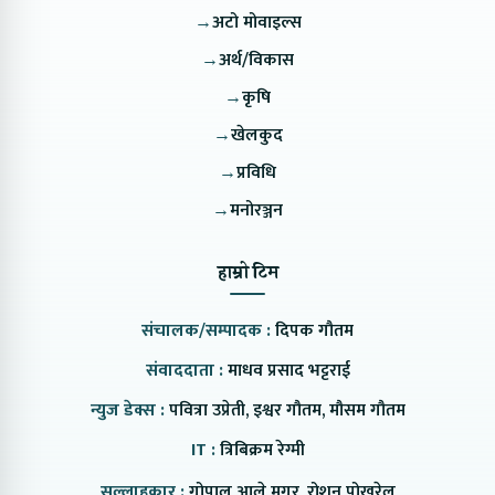
→
अटो मोवाइल्स
→
अर्थ/विकास
→
कृषि
→
खेलकुद
→
प्रविधि
→
मनोरञ्जन
हाम्रो टिम
संचालक/सम्पादक :
दिपक गौतम
संवाददाता :
माधव प्रसाद भट्टराई
न्युज डेक्स :
पवित्रा उप्रेती, इश्वर गौतम, मौसम गौतम
IT :
त्रिबिक्रम रेग्मी
सल्लाहकार :
गोपाल आले मगर, रोशन पोखरेल