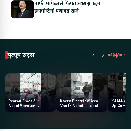
माफी मागेकाले फिफा अध्यक्ष पदमा
इन्फान्टिनो यथावत रहने
युट्युब सट्स
सबै हेर्नुहोस्
Proton Emas 5 In
Karry Electric Micro
KAMA eV F
Nepal#proton
Van In Nepal II Tapaiko
Up Camp
#protonemas5#protonnepal#evcarnepal
Bazar II Jankari
@ProtonNepal
Kendra