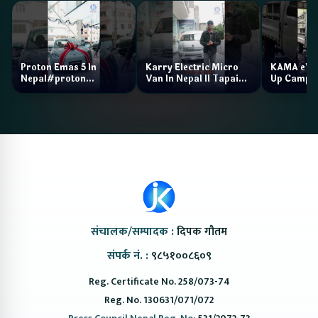
Proton Emas 5 In
Karry Electric Micro
KAMA eV F
Nepal#proton
Van In Nepal II Tapaiko
Up Camp
#protonemas5#protonnepal#evcarnepal
Bazar II Jankari
@ProtonNepal
Kendra
संचालक/सम्पादक :
दिपक गौतम
संपर्क नं. :
९८५१००८६०९
Reg. Certificate No. 258/073-74
Reg. No. 130631/071/072