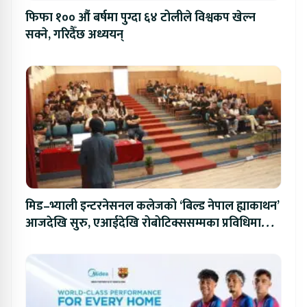
फिफा १०० औं बर्षमा पुग्दा ६४ टोलीले विश्वकप खेल्न
सक्ने, गरिदैँछ अध्ययन्
मिड–भ्याली इन्टरनेसनल कलेजको ‘बिल्ड नेपाल ह्याकाथन’
आजदेखि सुरु, एआईदेखि रोबोटिक्ससम्मका प्रविधिमा
प्रतिस्पर्धा