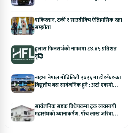
ग्राहकलाई रु. ४४.९९ लाखको विशेष अफर
पाकिस्तान, टर्की र साउदीबिच ऐतिहासिक रक्षा
सम्झौता
हुलास फिनसर्भको नाफामा ८४.४५ प्रतिशत
वृद्धि
नाइमा नेपाल मोबिलिटी २०२६ मा डोङफेङका
विद्युतीय बस सार्वजनिक हुने : अटो एक्स्पोमा
बुकिङ गर्दा विशेष छुट
सार्वजनिक सडक विधेयकमा ट्रक व्यवसायी
महासंघको ध्यानाकर्षण, पाँच लाख जरिवाना
संशोधन गर्न माग