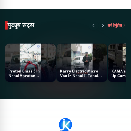
युट्युब सट्स
सबै हेर्नुहोस्
Proton Emas 5 In
Karry Electric Micro
KAMA eV F
Nepal#proton
Van In Nepal II Tapaiko
Up Camp
#protonemas5#protonnepal#evcarnepal
Bazar II Jankari
@ProtonNepal
Kendra