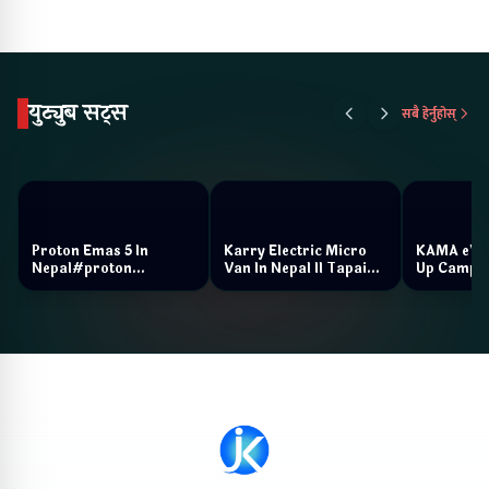
युट्युब सट्स
सबै हेर्नुहोस्
Proton Emas 5 In
Karry Electric Micro
KAMA eV F
Nepal#proton
Van In Nepal II Tapaiko
Up Camp
#protonemas5#protonnepal#evcarnepal
Bazar II Jankari
@ProtonNepal
Kendra