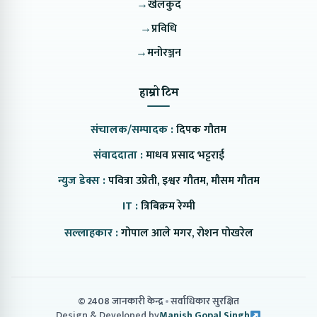
→
खेलकुद
→
प्रविधि
→
मनोरञ्जन
हाम्रो टिम
संचालक/सम्पादक :
दिपक गौतम
संवाददाता :
माधव प्रसाद भट्टराई
न्युज डेक्स :
पवित्रा उप्रेती, इश्वर गौतम, मौसम गौतम
IT :
त्रिबिक्रम रेग्मी
सल्लाहकार :
गोपाल आले मगर, रोशन पोखरेल
© 2408 जानकारी केन्द्र
सर्वाधिकार सुरक्षित
Design & Developed by
Manish Gopal Singh