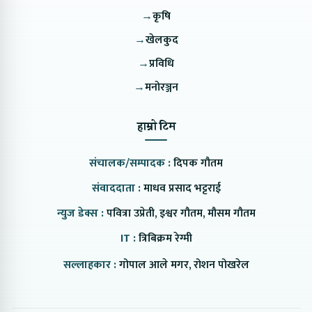
→
कृषि
→
खेलकुद
→
प्रविधि
→
मनोरञ्जन
हाम्रो टिम
संचालक/सम्पादक :
दिपक गौतम
संवाददाता :
माधव प्रसाद भट्टराई
न्युज डेक्स :
पवित्रा उप्रेती, इश्वर गौतम, मौसम गौतम
IT :
त्रिबिक्रम रेग्मी
सल्लाहकार :
गोपाल आले मगर, रोशन पोखरेल