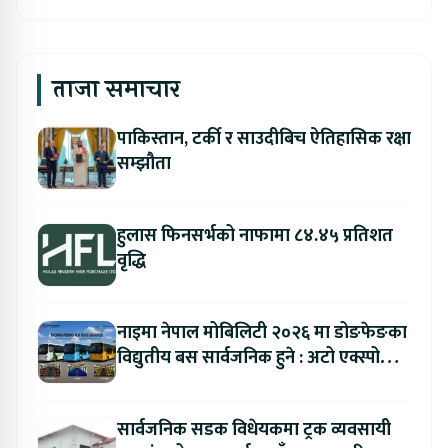
ताजा समाचार
पाकिस्तान, टर्की र साउदीबिच ऐतिहासिक रक्षा
सम्झौता
हुलास फिनसर्भको नाफामा ८४.४५ प्रतिशत
वृद्धि
नाइमा नेपाल मोबिलिटी २०२६ मा डोङफेङका
विद्युतीय बस सार्वजनिक हुने : अटो एक्स्पोमा
बुकिङ गर्दा विशेष छुट
सार्वजनिक सडक विधेयकमा ट्रक व्यवसायी