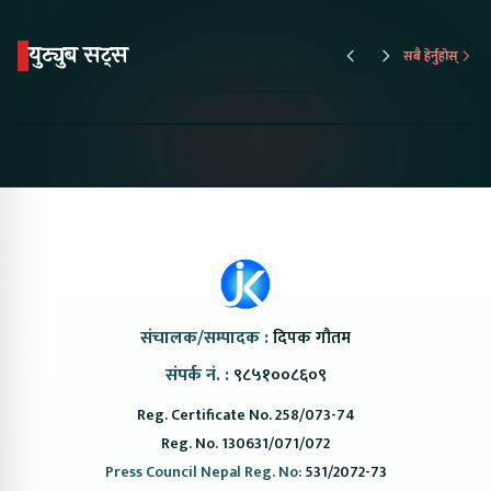
युट्युब सट्स
सबै हेर्नुहोस्
Proton Emas 5 In
Karry Electric Micro
KAMA eV F
Nepal#proton
Van In Nepal II Tapaiko
Up Camp
#protonemas5#protonnepal#evcarnepal
Bazar II Jankari
@ProtonNepal
Kendra
संचालक/सम्पादक :
दिपक गौतम
संपर्क नं. :
९८५१००८६०९
Reg. Certificate No. 258/073-74
Reg. No. 130631/071/072
Press Council Nepal Reg. No:
531/2072-73