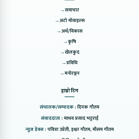
→
समाचार
→
अटो मोवाइल्स
→
अर्थ/विकास
→
कृषि
→
खेलकुद
→
प्रविधि
→
मनोरञ्जन
हाम्रो टिम
संचालक/सम्पादक :
दिपक गौतम
संवाददाता :
माधव प्रसाद भट्टराई
न्युज डेक्स :
पवित्रा उप्रेती, इश्वर गौतम, मौसम गौतम