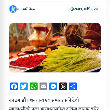
जानकारी केन्द्र
२०७९, आश्विन, २४
Facebook
Twitter
WhatsApp
Email
Messenger
Threads
Share
काठमाडौँ ।
धनधान्य एवं सम्पन्नताकी देवी
महालक्ष्मीको पूजा आराधनासहित रात्रिमा जाग्राम बसेर