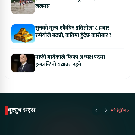
जलमग्न
सुनको मूल्य एकैदिन प्रतितोला ८ हजार
रुपैयाँले बढ्यो, कतिमा हुँदैछ कारोबार ?
माफी मागेकाले फिफा अध्यक्ष पदमा
इन्फान्टिनो यथावत रहने
युट्युब सट्स
सबै हेर्नुहोस्
Proton Emas 5 In
Karry Electric Micro
KAMA eV F
Nepal#proton
Van In Nepal II Tapaiko
Up Camp
#protonemas5#protonnepal#evcarnepal
Bazar II Jankari
@ProtonNepal
Kendra