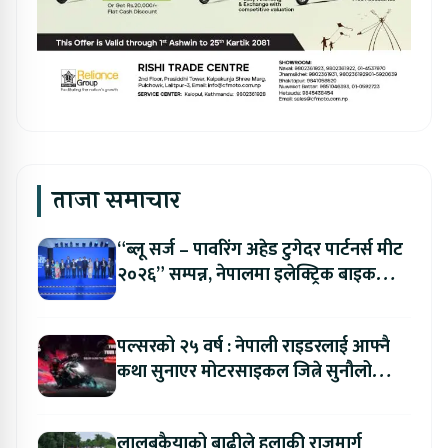
ताजा समाचार
“ब्लू सर्ज – पावरिंग अहेड टुगेदर पार्टनर्स मीट
२०२६” सम्पन्न, नेपालमा इलेक्ट्रिक बाइक
ल्याउने यामाहाको घोषणा
पल्सरको २५ वर्ष : नेपाली राइडरलाई आफ्नै
कथा सुनाएर मोटरसाइकल जित्ने सुनौलो
अवसर
लालबकैयाको बाढीले हुलाकी राजमार्ग