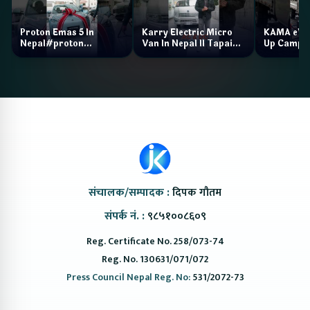
Proton Emas 5 In
Karry Electric Micro
KAMA eV F
Nepal#proton
Van In Nepal II Tapaiko
Up Camp
#protonemas5#protonnepal#evcarnepal
Bazar II Jankari
@ProtonNepal
Kendra
संचालक/सम्पादक :
दिपक गौतम
संपर्क नं. :
९८५१००८६०९
Reg. Certificate No. 258/073-74
Reg. No. 130631/071/072
Press Council Nepal Reg. No:
531/2072-73