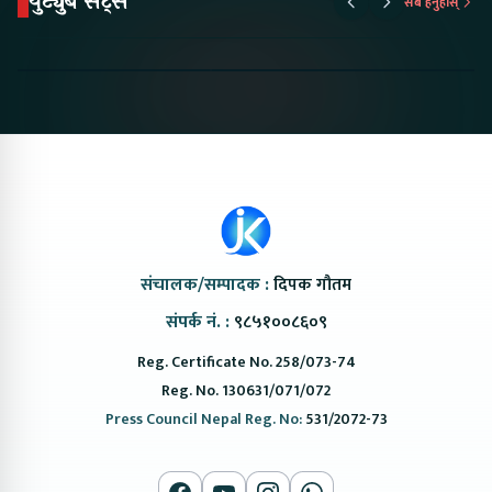
युट्युब सट्स
सबै हेर्नुहोस्
Proton Emas 5 In
Karry Electric Micro
KAMA eV F
Nepal#proton
Van In Nepal II Tapaiko
Up Camp
#protonemas5#protonnepal#evcarnepal
Bazar II Jankari
@ProtonNepal
Kendra
संचालक/सम्पादक :
दिपक गौतम
संपर्क नं. :
९८५१००८६०९
Reg. Certificate No. 258/073-74
Reg. No. 130631/071/072
Press Council Nepal Reg. No:
531/2072-73