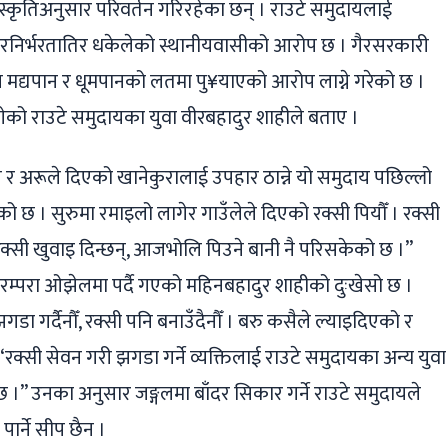
कृतिअनुसार परिवर्तन गरिरहेका छन् । राउटे समुदायलाई
ै परनिर्भरतातिर धकेलेको स्थानीयवासीको आरोप छ । गैरसरकारी
उन मद्यपान र धूमपानको लतमा पु¥याएको आरोप लाग्ने गरेको छ ।
गेको राउटे समुदायका युवा वीरबहादुर शाहीले बताए ।
े र अरूले दिएको खानेकुरालाई उपहार ठान्ने यो समुदाय पछिल्लो
 छ । सुरुमा रमाइलो लागेर गाउँलेले दिएको रक्सी पियौँ । रक्सी
, रक्सी खुवाइ दिन्छन्, आजभोलि पिउने बानी नै परिसकेको छ ।”
रम्परा ओझेलमा पर्दै गएको महिनबहादुर शाहीको दुःखेसो छ ।
डा गर्दैनौँ, रक्सी पनि बनाउँदैनौँ । बरु कसैले ल्याइदिएको र
, “रक्सी सेवन गरी झगडा गर्ने व्यक्तिलाई राउटे समुदायका अन्य युवा
छ ।” उनका अनुसार जङ्गलमा बाँदर सिकार गर्ने राउटे समुदायले
पार्ने सीप छैन ।