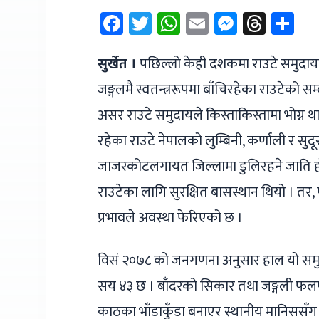
Facebook
Twitter
WhatsApp
Email
Messen
Thre
Sh
सुर्खेत ।
पछिल्लो केही दशकमा राउटे समुदायम
जङ्गलमै स्वतन्त्ररूपमा बाँचिरहेका राउटेको 
असर राउटे समुदायले किस्ताकिस्तामा भोग्न 
रहेका राउटे नेपालको लुम्बिनी, कर्णाली र सुद
जाजरकोटलगायत जिल्लामा डुलिरहने जाति हो ।
राउटेका लागि सुरक्षित बासस्थान थियो ।
प्रभावले अवस्था फेरिएको छ ।
विसं २०७८ को जनगणना अनुसार हाल यो समुद
सय ४३ छ । बाँदरको सिकार तथा जङ्गली फलफू
काठका भाँडाकुँडा बनाएर स्थानीय मानिससँग 