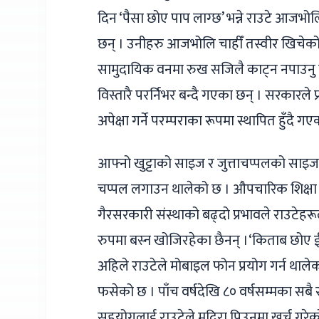
दिन ‘पैसा छोए पाप लाग्छ’ भन्ने राउटे आजभोल
छन् । उनीहरु आजभोलि चाहीँ तस्वीर खिचेकोसम
सामुदायिक वनमा रुख सजिलै काट्न नपाउनु तथा
विस्तारै परर्निभर बन्दै गएका छन् । सरकारले 
अपेक्षा गर्ने परम्पराका रूपमा स्थापित हुँदै ग
आफ्नो खुट्टाको साइज र जुत्ताचप्पलको साइजम
चप्पल लगाउन थालेको छ । औपचारिक शिक्षा ल
गैरसरकारी संस्थाको बढ्दो प्रभावले राउटेहर
रुपमा बस्न खोजिरहेका छैनन् ।‘किताब छोए ईश्
अहिले राउटेले मोबाइल फोन प्रयोग गर्न थाले
फसेको छ । पाँच वर्षदेखि ८० वर्षसम्मका सबै
सहयोगलाई राउटेले मदिरा पिउनमा खर्च गरेको 