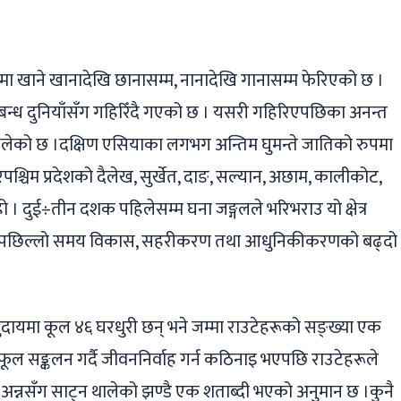
ger
ads
are
ा खाने खानादेखि छानासम्म, नानादेखि गानासम्म फेरिएको छ ।
सम्बन्ध दुनियाँसँग गहिरिँदै गएको छ । यसरी गहिरिएपछिका अनन्त
थालेको छ ।दक्षिण एसियाका लगभग अन्तिम घुमन्ते जातिको रुपमा
ूरपश्चिम प्रदेशको दैलेख, सुर्खेत, दाङ, सल्यान, अछाम, कालीकोट,
 दुई÷तीन दशक पहिलेसम्म घना जङ्गलले भरिभराउ यो क्षेत्र
 तर, पछिल्लो समय विकास, सहरीकरण तथा आधुनिकीकरणको बढ्दो
ायमा कूल ४६ घरधुरी छन् भने जम्मा राउटेहरूको सङ्ख्या एक
ल सङ्कलन गर्दै जीवननिर्वाह गर्न कठिनाइ भएपछि राउटेहरूले
अन्नसँग साट्न थालेको झण्डै एक शताब्दी भएको अनुमान छ ।कुनै