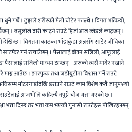
धुने गर्थे । ढुङ्गाले शरीरको मैलो घोटेर फाल्थे । विगत भत्कियो,
ँछन् । बसुलोले दारी काट्ने राउटे हिजोआज ब्लेडले काट्छन् ।
ो देखिन्छ । विगतमा काठका भाँडाकुँडा अन्नसँग साटेर जीविका
ग्री साटफेर गर्न रुचाउँछन् । पैसालाई बोक्न सजिलो, आफूलाई
्दा पैसालाई सजिलो माध्यम ठान्छन् । अरुको त्यसै मागेर नखाने
ै माग्न आउँछ । झारफुक तथा जडीबुटीमा विश्वास गर्ने राउटे
्षअघिसम्म मोटरगाडीदेखि डराउने राउटे काम विशेष कतै जानुप¥यो
्ने राउटेलाई आजभोलि कहिल्यै नपुग्ने चीज भत्ता भएको छ ।
क्षा भत्ता दिन्छ तर भत्ता कम भएको गुनासो राउटेहरू पोखिरहन्छन्