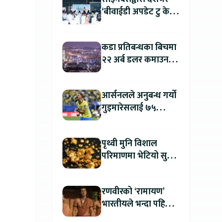
‘बीवाईडी अपडेट टु केयर
प्लस’ अभियान सुरु, सबै
सर्भिस सेन्टरमा लागु
कडा प्रतिबन्धका बिचमा
२२ अर्ब डलर कमाउन
उत्तर कोरिया सफल
आर्सनलले अनुबन्ध गर्यो
गुइमारेसलाई ७५
मिलियन डलरमा
पृथ्वी मुनि विशाल
परिमाणमा भेटियो सुन,
सतहमा फैलाए ५० सेमी
बाक्लो तह
रणवीरको ‘रामायण’
भारतीयले भन्दा पहिला
अन्तर्राष्ट्रिय दर्शकले हेर्न