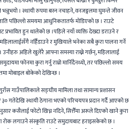
 छाडे, चाडपर्वमा मासु खानुपर्छ, त्यसैले बाख्रा र कुखुरा किनेर
ले भन्नुभयो । स्थायी रुपमा बस्न नचाहने, वनजङ्गलमा घुमन्ते जीवन
े जाति पछिल्लो समयमा आधुनिकतातर्फ मोडिएको छ । राउटे
प्रभावित हुन थालेको छ ।पहिले नयाँ व्यक्ति देख्दा डराउने र
 महिलालाईसँगै नहिंँडाउने र मुखियाले भनेका सबै कुरा पालना गर्ने
। उनीहरु अहिले खुलेरै आफ्ना समस्या राख्ने गर्छन्, महिलालाई
मुदायमा फोनमा कुरा गर्नु राम्रो मानिँदैनथ्यो, तर पछिल्लो समय
तमा मोबाइल बोकेको देखिन्छ ।
ुराँस गाउँपालिकाले सङ्घीय मामिला तथा सामान्य प्रशासन
 ३० गतेदेखि स्थायी ठेगाना भएको परिचयपत्र प्रदान गर्दै आएको छ
ुसार कसैलाई फोटो खिच्न नदिने, सित्तैँमा अरूले दिएको खाने कुरा
र्नमा रोक लगाउने संस्कृति राउटे समुदायबाट हराइसकेको छ ।