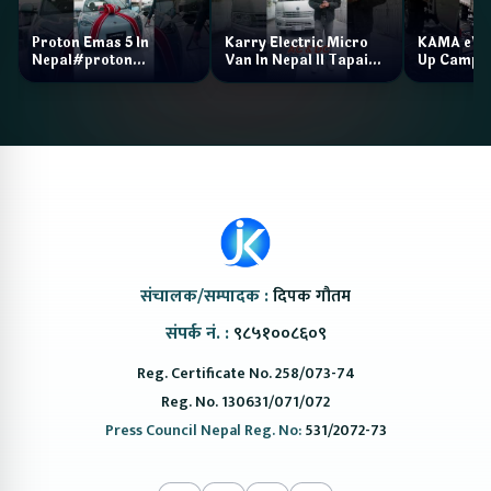
Proton Emas 5 In
Karry Electric Micro
KAMA eV F
Nepal#proton
Van In Nepal II Tapaiko
Up Camp
#protonemas5#protonnepal#evcarnepal
Bazar II Jankari
@ProtonNepal
Kendra
संचालक/सम्पादक :
दिपक गौतम
संपर्क नं. :
९८५१००८६०९
Reg. Certificate No. 258/073-74
Reg. No. 130631/071/072
Press Council Nepal Reg. No:
531/2072-73